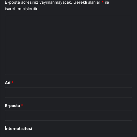
E-posta adresiniz yayınlanmayacak.
Gerekli alanlar
*
ile
işaretlenmişlerdir
Y
o
r
u
m
*
Ad
*
E-posta
*
İnternet sitesi