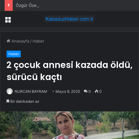
Özgür Özel: İktidara ulaştığımızda Alevilerden rızalık alacağımıza söz veriyorum!
Menü
Anasayfa
/
Haber
Haber
2 çocuk annesi kazada öldü,
sürücü kaçtı
NURCAN BAYRAM
Mayıs 9, 2025
0
0
Bir dakikadan az