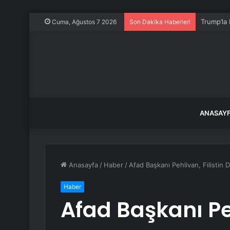
Jeffrey E
Cuma, Ağustos 7 2026
Son Dakika Haberleri
ANASAY
Anasayfa
/
Haber
/
Afad Başkanı Pehlivan, Filistin D
Haber
Afad Başkanı Peh