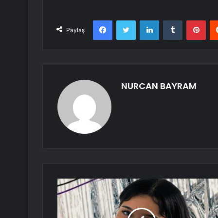
Facebook
Twitter
LinkedIn
Tumblr
Pint
Paylaş
NURCAN BAYRAM