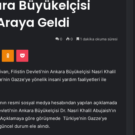
ara Büyükelçisi
 Araya Geldi
0
0
1 dakika okuma süresi
VKontakte
Odnoklassniki
Pocket
an, Filistin Devleti’nin Ankara Büyükelçisi Nasri Khalil
’nin Gazze’ye yönelik insani yardım faaliyetleri ile
’nın resmi sosyal medya hesabından yapılan açıklamada
leti’nin Ankara Büyükelçisi Dr. Nasri Khalil Abujaish’ın
di. Açıklamaya göre görüşmede Türkiye’nin Gazze’ye
 güncel durum ele alındı.