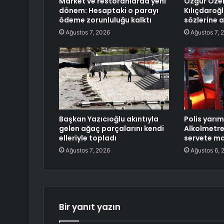
Market ve restoranlarda yeni
Özgür Öze
dönem: Hesaptaki o parayı
Kılıçdaroğl
ödeme zorunluluğu kalktı
sözlerine 
Ağustos 7, 2026
Ağustos 7, 
Başkan Yazıcıoğlu akıntıyla
Polis yarım
gelen ağaç parçalarını kendi
Alkolmetr
elleriyle topladı
servete ma
Ağustos 7, 2026
Ağustos 6, 
Bir yanıt yazın