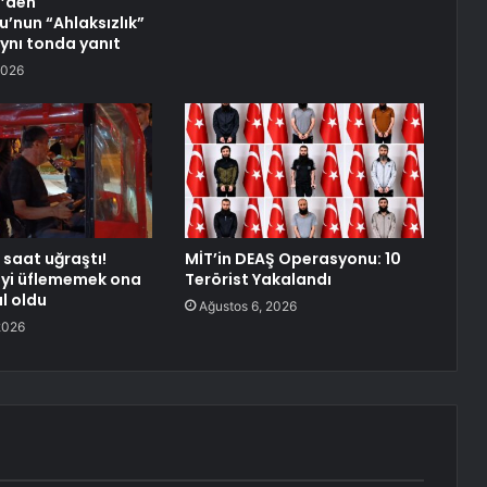
l’den
u’nun “Ahlaksızlık”
aynı tonda yanıt
2026
 saat uğraştı!
MİT’in DEAŞ Operasyonu: 10
eyi üflememek ona
Terörist Yakalandı
l oldu
Ağustos 6, 2026
2026