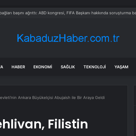
pstein’ın ortağı Fransa’da ölü bulundu
FA
HABER
EKONOMI
SAĞLIK
TEKNOLOJI
YAŞAM
evleti’nin Ankara Büyükelçisi Abujaish ile Bir Araya Geldi
livan, Filistin