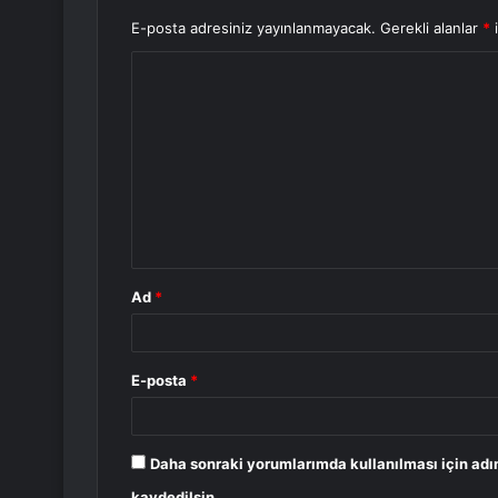
E-posta adresiniz yayınlanmayacak.
Gerekli alanlar
*
i
Y
o
r
u
m
*
Ad
*
E-posta
*
Daha sonraki yorumlarımda kullanılması için adı
kaydedilsin.