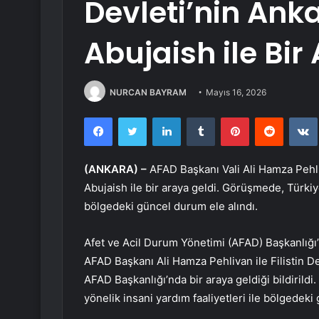
Devleti’nin Ank
Abujaish ile Bir
NURCAN BAYRAM
Mayıs 16, 2026
Facebook
Twitter
LinkedIn
Tumblr
Pinterest
Reddit
(ANKARA) –
AFAD Başkanı Vali Ali Hamza Pehliv
Abujaish ile bir araya geldi. Görüşmede, Türkiye
bölgedeki güncel durum ele alındı.
Afet ve Acil Durum Yönetimi (AFAD) Başkanlığı
AFAD Başkanı Ali Hamza Pehlivan ile Filistin Dev
AFAD Başkanlığı’nda bir araya geldiği bildiril
yönelik insani yardım faaliyetleri ile bölgedeki