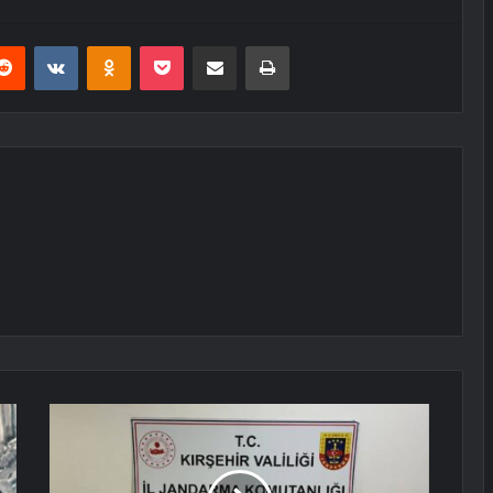
erest
Reddit
VKontakte
Odnoklassniki
Pocket
E-Posta ile paylaş
Yazdır