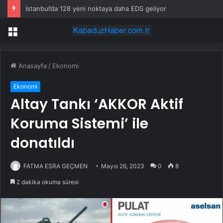
İsviçre’nin maden suyunu toplatma kararı sonrası Kızılay sessizliğini bozdu
Menü
Anasayfa
/
Ekonomi
Ekonomi
Altay Tankı ‘AKKOR Aktif
Koruma Sistemi’ ile
donatıldı
FATMA ESRA GEÇMEN
Mayıs 26, 2023
0
8
2 dakika okuma süresi