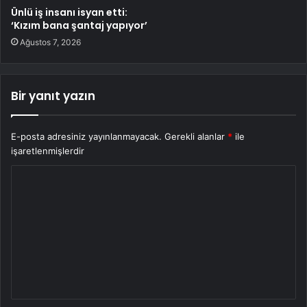
Ünlü iş insanı isyan etti:
‘Kızım bana şantaj yapıyor’
Ağustos 7, 2026
Bir yanıt yazın
E-posta adresiniz yayınlanmayacak.
Gerekli alanlar
*
ile
işaretlenmişlerdir
Y
o
r
u
m
*