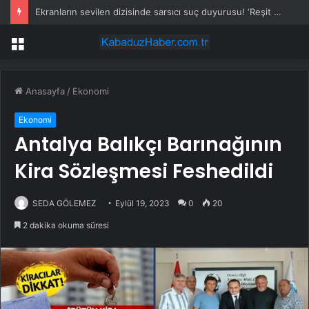
Ekranların sevilen dizisinde sarsıcı suç duyurusu! ‘Reşit olmayan kızımla aşk yaşadı’
Menü
Anasayfa
/
Ekonomi
Ekonomi
Antalya Balıkçı Barınağının
Kira Sözleşmesi Feshedildi
SEDA GÖLEMEZ
Eylül 19, 2023
0
20
2 dakika okuma süresi