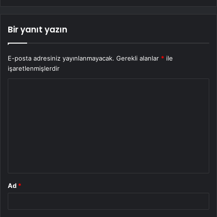
Bir yanıt yazın
E-posta adresiniz yayınlanmayacak.
Gerekli alanlar
*
ile
işaretlenmişlerdir
Y
o
r
u
m
*
Ad
*