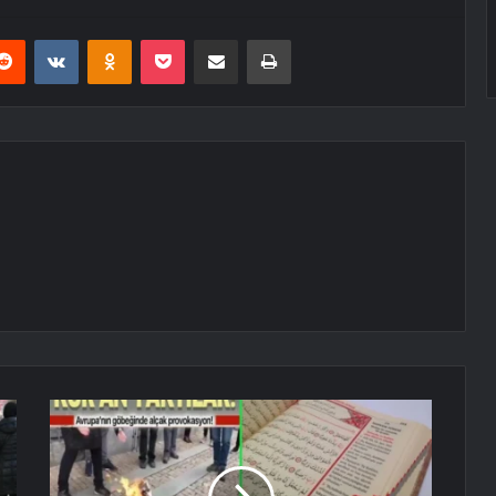
erest
Reddit
VKontakte
Odnoklassniki
Pocket
E-Posta ile paylaş
Yazdır