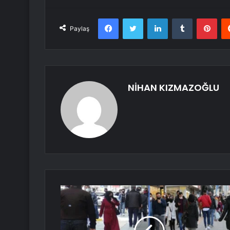
Facebook
Twitter
LinkedIn
Tumblr
Pint
Paylaş
NİHAN KIZMAZOĞLU