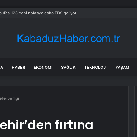
bul’da 128 yeni noktaya daha EDS geliyor
FA
HABER
EKONOMI
SAĞLIK
TEKNOLOJI
YAŞAM
eferberliği
hir’den fırtına