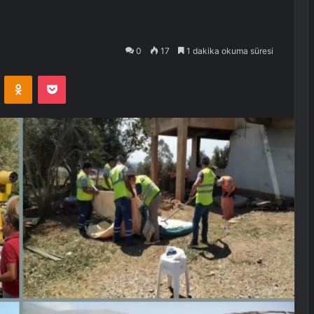
0
17
1 dakika okuma süresi
VKontakte
Odnoklassniki
Pocket