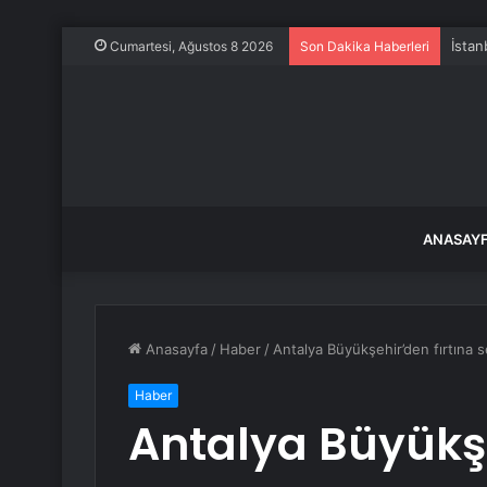
İstan
Cumartesi, Ağustos 8 2026
Son Dakika Haberleri
ANASAY
Anasayfa
/
Haber
/
Antalya Büyükşehir’den fırtına s
Haber
Antalya Büyükşe