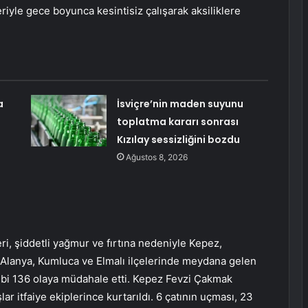
eriyle gece boyunca kesintisiz çalışarak aksiliklere
a
İsviçre’nin maden suyunu
toplatma kararı sonrası
Kızılay sessizliğini bozdu
Ağustos 8, 2026
ri, şiddetli yağmur ve fırtına nedeniyle Kepez,
 Alanya, Kumluca ve Elmalı ilçelerinde meydana gelen
 gibi 136 olaya müdahale etti. Kepez Fevzi Çakmak
r itfaiye ekiplerince kurtarıldı. 6 çatının uçması, 23