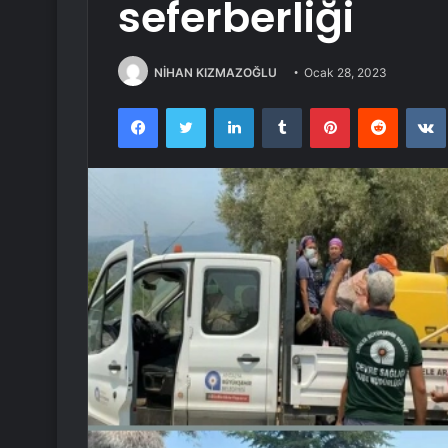
seferberliği
NİHAN KIZMAZOĞLU
Ocak 28, 2023
Facebook
Twitter
LinkedIn
Tumblr
Pinterest
Reddit