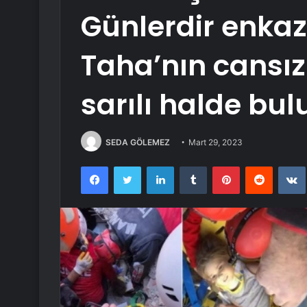
Günlerdir enkaz
Taha’nın cansı
sarılı halde bu
SEDA GÖLEMEZ
Mart 29, 2023
Facebook
Twitter
LinkedIn
Tumblr
Pinterest
Reddit