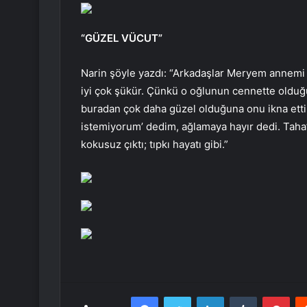
“GÜZEL VÜCUT”
Narin şöyle yazdı: “Arkadaşlar Meryem annemi
iyi çok şükür. Çünkü o oğlunun cennette olduğ
buradan çok daha güzel olduğuna onu ikna ett
istemiyorum’ dedim, ağlamaya hayır dedi. Taha’
kokusuz çıktı; tıpkı hayatı gibi.”
Facebook
Twitter
LinkedIn
Tumblr
Pint