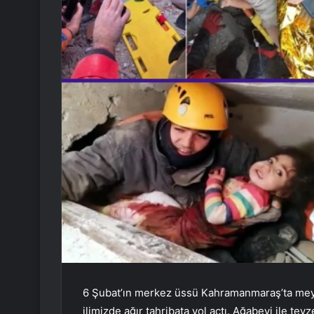
6 Şubat’ın merkez üssü Kahramanmaraş’ta mey
ilimizde ağır tahribata yol açtı. Ağabeyi ile te