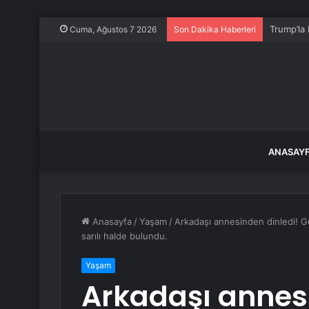
Trump’la 
Cuma, Ağustos 7 2026
Son Dakika Haberleri
ANASAY
Anasayfa
/
Yaşam
/
Arkadaşı annesinden dinledi! G
sarılı halde bulundu.
Yaşam
Arkadaşı annesi