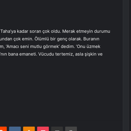
 Taha’ya kadar soran çok oldu. Merak etmeyin durumu
undan çok emin. Ölümlü bir genç olarak. Buranın
im, ‘Amacı seni mutlu görmek’ dedim. ‘Onu üzmek
nın bana emaneti. Vücudu tertemiz, asla şişkin ve
erest
Reddit
VKontakte
Odnoklassniki
Pocket
E-Posta ile paylaş
Yazdır