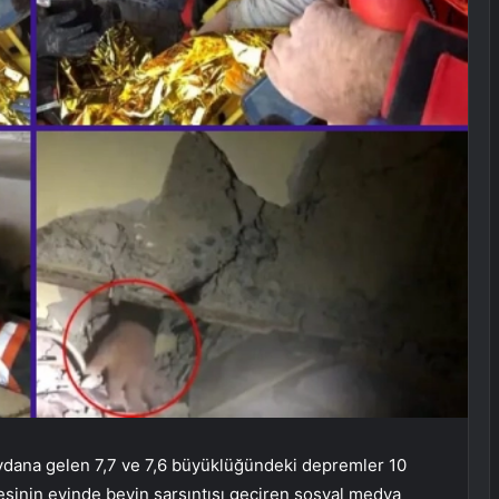
dana gelen 7,7 ve 7,6 büyüklüğündeki depremler 10
yzesinin evinde beyin sarsıntısı geçiren sosyal medya