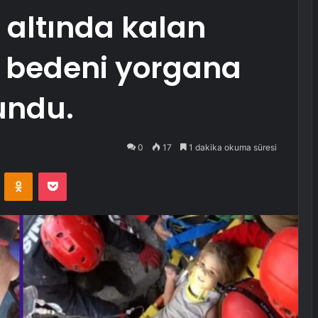
 altında kalan
z bedeni yorgana
lundu.
0
17
1 dakika okuma süresi
VKontakte
Odnoklassniki
Pocket