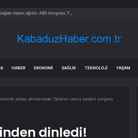
bağları başını ağrıttı: ABD kongresi, FIFA Başkanı hakkında soruşturma ba
FA
HABER
EKONOMI
SAĞLIK
TEKNOLOJI
YAŞAM
ünlerdir enkaz altında kalan Taha’nın cansız bedeni yorgana
nden dinledi!