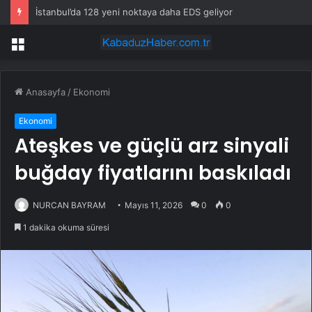
İstanbul’da 128 yeni noktaya daha EDS geliyor
Menü
Anasayfa
/
Ekonomi
Ekonomi
Ateşkes ve güçlü arz sinyali
buğday fiyatlarını baskıladı
NURCAN BAYRAM
Mayıs 11, 2026
0
0
1 dakika okuma süresi