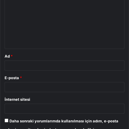
o
r
u
m
*
Ad
*
E-posta
*
İnternet sitesi
Daha sonraki yorumlarımda kullanılması için adım, e-posta