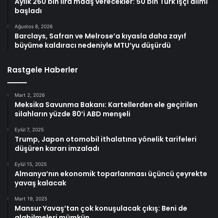
Aylık 260 bin lira maaş verecekler: 50 bin Türk işçi alımı
başladı
Ağustos 8, 2026
Barclays, Safran ve Melrose’a kıyasla daha zayıf
büyüme kaldıracı nedeniyle MTU’yu düşürdü
Rastgele Haberler
Mart 2, 2026
Meksika Savunma Bakanı: Kartellerden ele geçirilen
silahların yüzde 80’i ABD menşeli
Eylül 7, 2025
Trump, Japon otomobil ithalatına yönelik tarifeleri
düşüren kararı imzaladı
Eylül 15, 2025
Almanya’nın ekonomik toparlanması üçüncü çeyrekte
yavaş kalacak
Mart 19, 2025
Mansur Yavaş’tan çok konuşulacak çıkış: Beni de
alabilmeleri mümkün