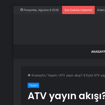
Adana
Perşembe, Ağustos 6 2026
Son Dakika Haberleri
ANASAY
Anasayfa
/
Yaşam
/
ATV yayın akışı? 8 Eylül ATV ya
Yaşam
ATV yayın akışı?