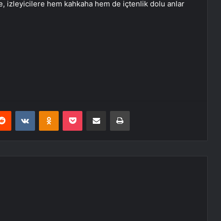
, izleyicilere hem kahkaha hem de içtenlik dolu anlar
erest
Reddit
VKontakte
Odnoklassniki
Pocket
E-Posta ile paylaş
Yazdır