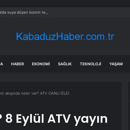
’da suya düşen kızının terliğini almak için baraj gölüne giren kişi boğuld
FA
HABER
EKONOMI
SAĞLIK
TEKNOLOJI
YAŞAM
yın akışında neler var? ATV CANLI İZLE!
 8 Eylül ATV yayın