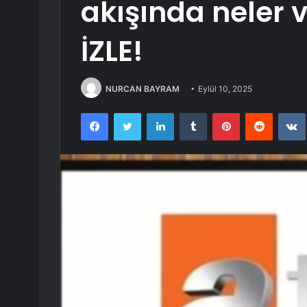
akışında neler 
İZLE!
NURCAN BAYRAM
Eylül 10, 2025
Facebook
Twitter
LinkedIn
Tumblr
Pinterest
Reddit