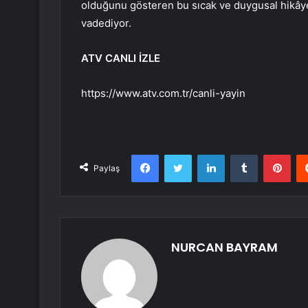
olduğunu gösteren bu sıcak ve duygusal hikâye
vadediyor.
ATV CANLI İZLE
https://www.atv.com.tr/canli-yayin
Facebook
Twitter
LinkedIn
Tumblr
Pint
Paylaş
NURCAN BAYRAM