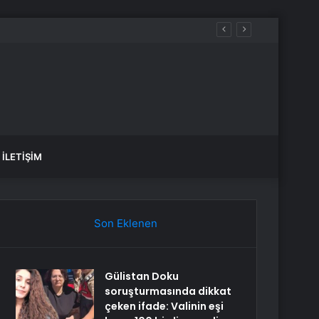
u
İLETIŞIM
Son Eklenen
Gülistan Doku
soruşturmasında dikkat
çeken ifade: Valinin eşi