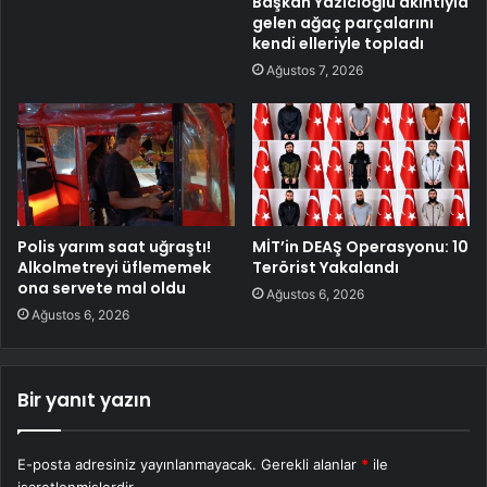
Başkan Yazıcıoğlu akıntıyla
gelen ağaç parçalarını
kendi elleriyle topladı
Ağustos 7, 2026
Polis yarım saat uğraştı!
MİT’in DEAŞ Operasyonu: 10
Alkolmetreyi üflememek
Terörist Yakalandı
ona servete mal oldu
Ağustos 6, 2026
Ağustos 6, 2026
Bir yanıt yazın
E-posta adresiniz yayınlanmayacak.
Gerekli alanlar
*
ile
işaretlenmişlerdir