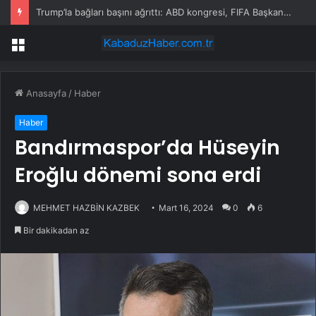
Trump’la bağları başını ağrıttı: ABD kongresi, FIFA Başkanı hakkında soruşturma başlattı
Menü
Anasayfa
/
Haber
Haber
Bandırmaspor’da Hüseyin
Eroğlu dönemi sona erdi
MEHMET HAZBİN KAZBEK
Mart 16, 2024
0
6
Bir dakikadan az