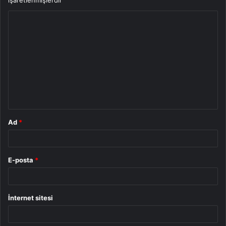
Y
o
r
u
m
*
Ad
*
E-posta
*
İnternet sitesi