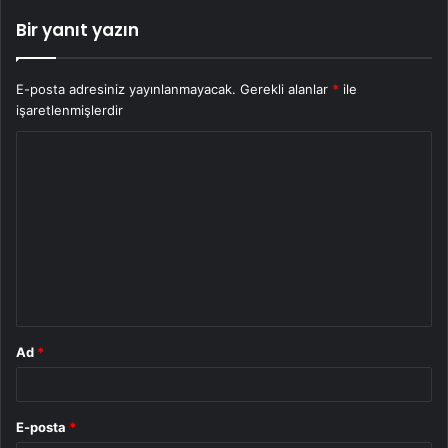
Bir yanıt yazın
E-posta adresiniz yayınlanmayacak.
Gerekli alanlar
*
ile
işaretlenmişlerdir
Y
o
r
u
m
*
Ad
*
E-posta
*