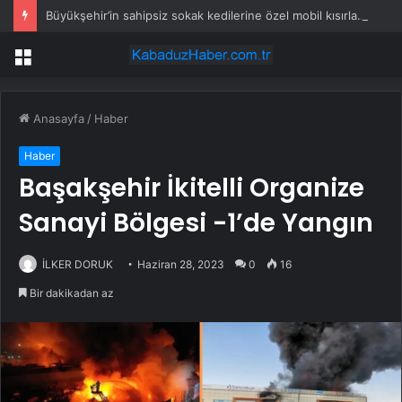
Büyükşehir’in sahipsiz sokak kedilerine özel mobil kısırlaştırma hizmeti sürüyor
Menü
Anasayfa
/
Haber
Haber
Başakşehir İkitelli Organize
Sanayi Bölgesi -1’de Yangın
İLKER DORUK
Haziran 28, 2023
0
16
Bir dakikadan az