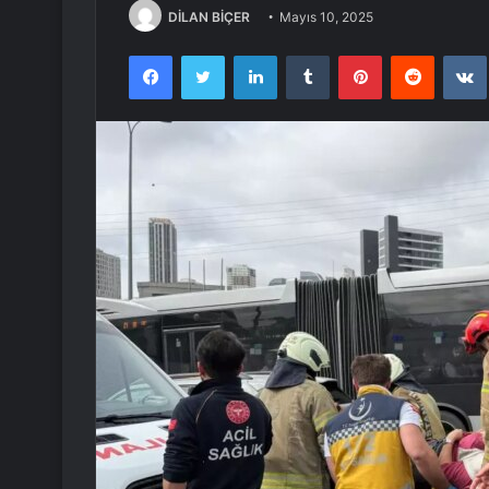
DİLAN BİÇER
Mayıs 10, 2025
Facebook
Twitter
LinkedIn
Tumblr
Pinterest
Reddit