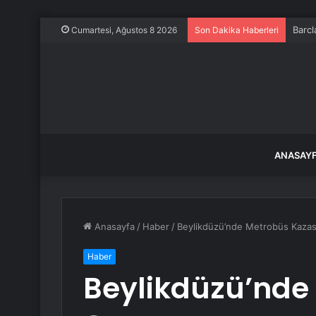
Barcl
Cumartesi, Ağustos 8 2026
Son Dakika Haberleri
ANASAY
Anasayfa
/
Haber
/
Beylikdüzü’nde Metrobüs Kazas
Haber
Beylikdüzü’nde