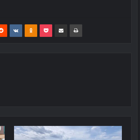
erest
Reddit
VKontakte
Odnoklassniki
Pocket
E-Posta ile paylaş
Yazdır