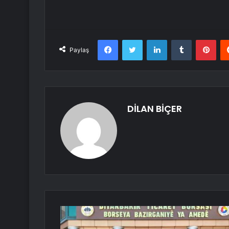
Facebook
Twitter
LinkedIn
Tumblr
Pint
Paylaş
DİLAN BİÇER