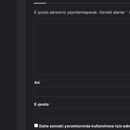
E-posta adresiniz yayınlanmayacak.
Gerekli alanlar
*
i
Y
o
r
u
m
*
Ad
*
E-posta
*
Daha sonraki yorumlarımda kullanılması için adı