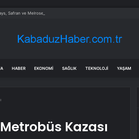
ays, Safran ve Melrose’a kıyasla daha zayıf büyüme kaldıracı nedeniyle
FA
HABER
EKONOMI
SAĞLIK
TEKNOLOJI
YAŞAM
ı
 Metrobüs Kazası