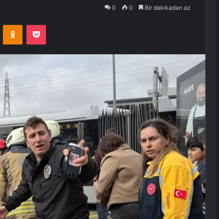
0
0
Bir dakikadan az
VKontakte
Odnoklassniki
Pocket