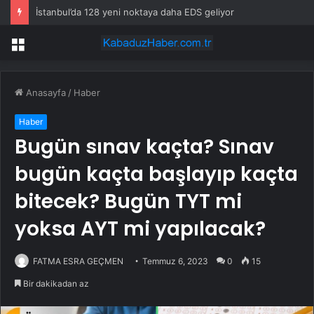
İstanbul’da 128 yeni noktaya daha EDS geliyor
Menü
Anasayfa
/
Haber
Haber
Bugün sınav kaçta? Sınav
bugün kaçta başlayıp kaçta
bitecek? Bugün TYT mi
yoksa AYT mi yapılacak?
FATMA ESRA GEÇMEN
Temmuz 6, 2023
0
15
Bir dakikadan az