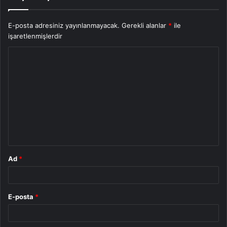
E-posta adresiniz yayınlanmayacak.
Gerekli alanlar
*
ile
işaretlenmişlerdir
Y
o
r
u
m
*
Ad
*
E-posta
*