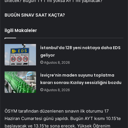
bitecek? Bugün TYT mi yoksa AYT mi yapılacak?
BUGÜN SINAV SAAT KAÇTA?
İlgili Makaleler
İstanbul’da 128 yeni noktaya daha EDS
geliyor
Ağustos 8, 2026
İsviçre’nin maden suyunu toplatma
kararı sonrası Kızılay sessizliğini bozdu
Ağustos 8, 2026
ÖSYM tarafından düzenlenen sınavın ilk oturumu 17
Haziran Cumartesi günü yapıldı. Bugün AYT kısmı 10.15’te
başlayacak ve 13.15’te sona erecek. Yüksek Öğrenim