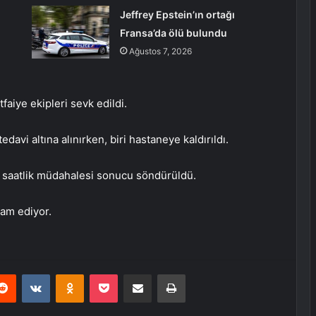
Jeffrey Epstein’ın ortağı
Fransa’da ölü bulundu
Ağustos 7, 2026
tfaiye ekipleri sevk edildi.
avi altına alınırken, biri hastaneye kaldırıldı.
ki saatlik müdahalesi sonucu söndürüldü.
am ediyor.
erest
Reddit
VKontakte
Odnoklassniki
Pocket
E-Posta ile paylaş
Yazdır