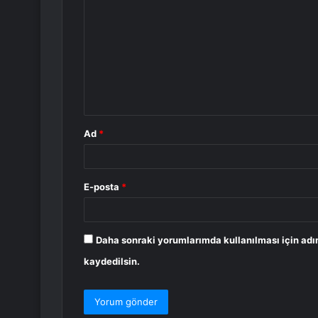
o
r
u
m
*
Ad
*
E-posta
*
Daha sonraki yorumlarımda kullanılması için adı
kaydedilsin.