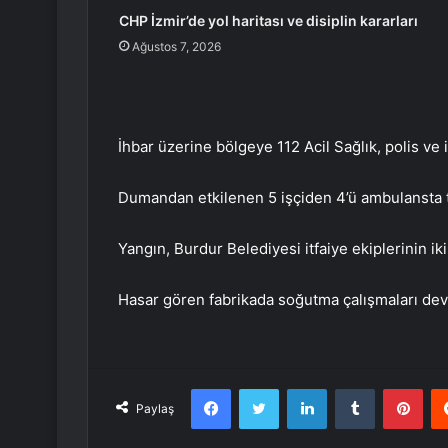
CHP İzmir’de yol haritası ve disiplin kararları
Ağustos 7, 2026
İhbar üzerine bölgeye 112 Acil Sağlık, polis ve i
Dumandan etkilenen 5 işçiden 4’ü ambulansta ted
Yangın, Burdur Belediyesi itfaiye ekiplerinin i
Hasar gören fabrikada soğutma çalışmaları dev
Facebook
Twitter
LinkedIn
Tumblr
Pint
Paylaş