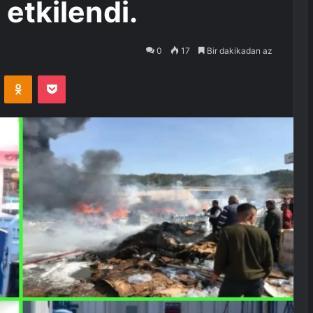
etkilendi.
0
17
Bir dakikadan az
VKontakte
Odnoklassniki
Pocket