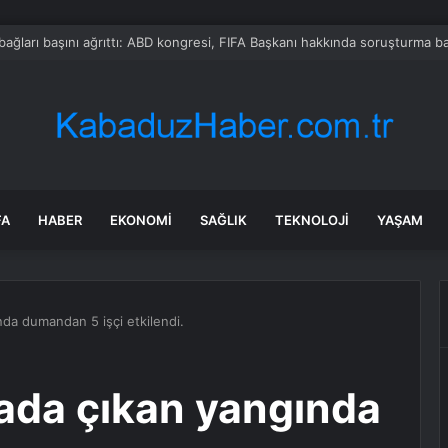
pstein’ın ortağı Fransa’da ölü bulundu
FA
HABER
EKONOMI
SAĞLIK
TEKNOLOJI
YAŞAM
nda dumandan 5 işçi etkilendi.
kada çıkan yangında