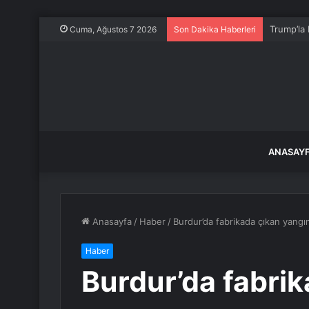
Jeffrey E
Cuma, Ağustos 7 2026
Son Dakika Haberleri
ANASAY
Anasayfa
/
Haber
/
Burdur’da fabrikada çıkan yangı
Haber
Burdur’da fabri