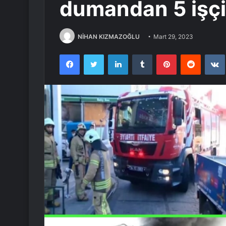
dumandan 5 işçi 
NİHAN KIZMAZOĞLU
Mart 29, 2023
Facebook
Twitter
LinkedIn
Tumblr
Pinterest
Reddit