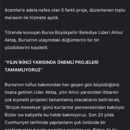
Acemler’e adeta nefes olan 5 farklı proje, düzenlenen toplu
merasim ile hizmete açıldı.
Törende konuşan Bursa Büyükşehir Belediye Lideri Alinur
Aktaş, Bursa’nın ulaşımdaki düğümlerini bir bir
çözdüklerini kaydetti.
“YILIN İKİNCİ YARISINDA ÖNEMLİ PROJELERİ
TAMAMLIYORUZ”
Bursa’nın nüfus bakımından her geçen gün büyüdüğünü
lisana getiren Lider Aktaş, yılın ikinci yarısından itibaren
çok kıymetli projeleri tamamlamış olacaklarını belirterek,
“Birçok meseleye ‘günü kurtarma’ penceresinden bakılıyor.
Bizler ise katiyetle bu halde bakmıyoruz. Son 20 yılda
Cumhuriyet tarihinde yapılanların çok üstünde bir
performansla hayata geçirilen projeler var. Bizler de bu