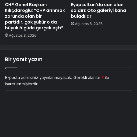
CHP Genel Başkanı
Eyüpsultan’da can alan
Kılıçdaroğlu: “CHP arınmak
saldırı: Oto galeriyi kana
zorunda olan bir
buladılar
partidir, çok şükür o da
Ağustos 8, 2026
büyük ölçüde gerçekleşti”
Ağustos 8, 2026
Bir yanıt yazın
E-posta adresiniz yayınlanmayacak.
Gerekli alanlar
*
ile
işaretlenmişlerdir
Y
o
r
u
m