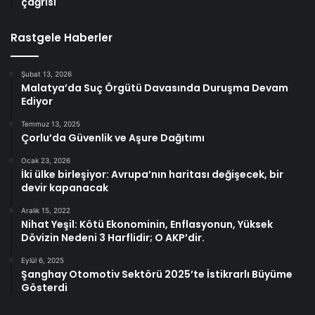
çağrısı
Rastgele Haberler
Şubat 13, 2026
Malatya’da Suç Örgütü Davasında Duruşma Devam
Ediyor
Temmuz 13, 2025
Çorlu’da Güvenlik ve Aşure Dağıtımı
Ocak 23, 2026
İki ülke birleşiyor: Avrupa’nın haritası değişecek, bir
devir kapanacak
Aralık 15, 2022
Nihat Yeşil: Kötü Ekonominin, Enflasyonun, Yüksek
Dövizin Nedeni 3 Harflidir; O AKP’dir.
Eylül 6, 2025
Şanghay Otomotiv Sektörü 2025’te İstikrarlı Büyüme
Gösterdi