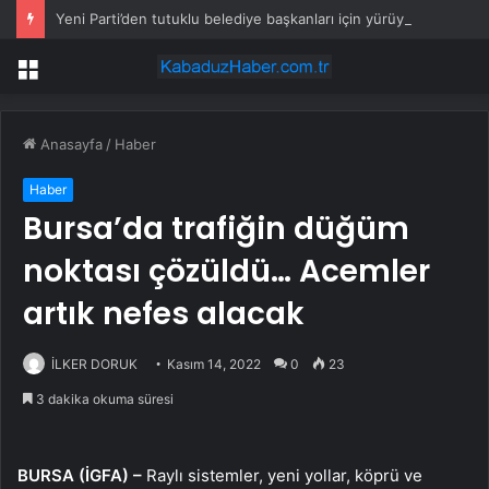
Yeni Parti’den tutuklu belediye başkanları için yürüyüş çağrısı
Menü
Anasayfa
/
Haber
Haber
Bursa’da trafiğin düğüm
noktası çözüldü… Acemler
artık nefes alacak
İLKER DORUK
Kasım 14, 2022
0
23
3 dakika okuma süresi
BURSA (İGFA) –
Raylı sistemler, yeni yollar, köprü ve