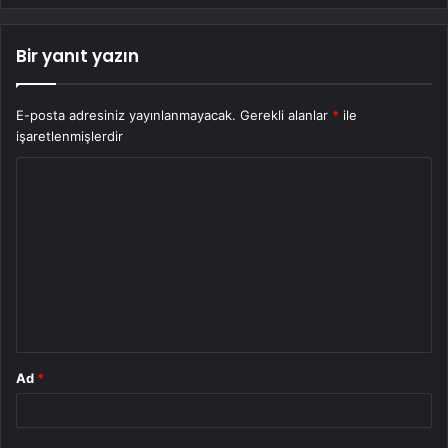
Bir yanıt yazın
E-posta adresiniz yayınlanmayacak.
Gerekli alanlar
*
ile
işaretlenmişlerdir
Y
o
r
u
m
*
Ad
*