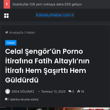
İstanbul’da 128 yeni noktaya daha EDS geliyor
Menü
Anasayfa
/
Haber
Haber
Celal Şengör’ün Porno
İtirafına Fatih Altaylı’nın
İtirafı Hem Şaşırttı Hem
Güldürdü
SEDA GÖLEMEZ
Temmuz 12, 2023
0
18
1 dakika okuma süresi