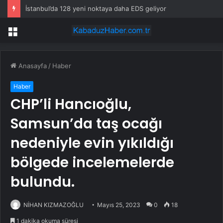
İstanbul’da 128 yeni noktaya daha EDS geliyor
Menü
Anasayfa
/
Haber
Haber
CHP’li Hancıoğlu,
Samsun’da taş ocağı
nedeniyle evin yıkıldığı
bölgede incelemelerde
bulundu.
NİHAN KIZMAZOĞLU
Mayıs 25, 2023
0
18
1 dakika okuma süresi