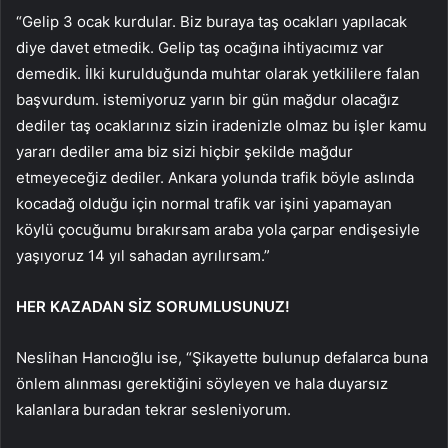
“Gelip 3 ocak kurdular. Biz buraya taş ocakları yapılacak
diye davet etmedik. Gelip taş ocağına ihtiyacımız var
demedik. İlki kurulduğunda muhtar olarak yetkililere falan
başvurdum. istemiyoruz yarın bir gün mağdur olacağız
dediler taş ocaklarınız sizin iradenizle olmaz bu işler kamu
yararı dediler ama biz sizi hiçbir şekilde mağdur
etmeyeceğiz dediler. Ankara yolunda trafik böyle aslında
kocadağ olduğu için normal trafik var işini yapamayan
köylü çocuğumu bırakırsam araba yola çarpar endişesiyle
yaşıyoruz 14 yıl sahadan ayrılırsam.”
HER KAZADAN SİZ SORUMLUSUNUZ!
Neslihan Hancıoğlu ise, “Şikayette bulunup defalarca buna
önlem alınması gerektiğini söyleyen ve hala duyarsız
kalanlara buradan tekrar sesleniyorum.