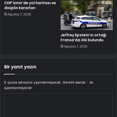
CHP İzmir’de yol haritası ve
disiplin kararları
Ağustos 7, 2026
Jeffrey Epstein’ın ortağı
Fransa’da ölü bulundu
Ağustos 7, 2026
Bir yanıt yazın
E-posta adresiniz yayınlanmayacak.
Gerekli alanlar
*
ile
işaretlenmişlerdir
Y
o
r