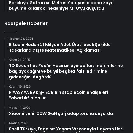
Barclays, Safran ve Melrose’a kıyasla daha zayıf
büyüme kaldıracı nedeniyle MTU’yu düşürdü
Rastgele Haberler
Haziran 28, 2024
Bitcoin Neden 21 Milyon Adet Üretilecek Şekilde
Tasarlandı? İşte Matematiksel Açıklaması
Nisan 21, 2025
TD Securities Fed’in Haziran ayında faiz indirimlerine
başlayacağını ve bu yıl beş kez faiz indirimine
gideceğini öngördü
Kasım 19, 2025
PİYASAYA BAKIŞ- ECB’nin stablecoin endişeleri
“abartılı” olabilir
Mayıs 14, 2026
Xiaomi yeni 100W GaN şarj adaptörünü duyurdu
Aralık 4, 2025
Shell Türkiye, Engelsiz Yaşam Vizyonuyla Hayatın Her