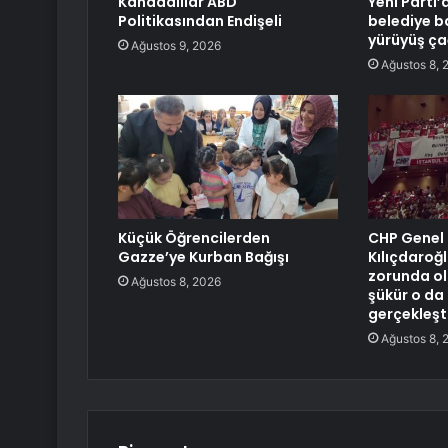
Kanadalılar ABD
Yeni Parti’
Politikasından Endişeli
belediye ba
yürüyüş ça
Ağustos 9, 2026
Ağustos 8, 
Küçük Öğrencilerden
CHP Genel
Gazze’ye Kurban Bağışı
Kılıçdaroğ
zorunda ola
Ağustos 8, 2026
şükür o da
gerçekleşt
Ağustos 8, 