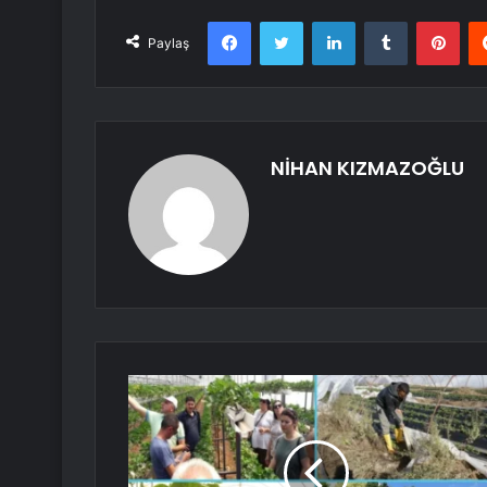
Facebook
Twitter
LinkedIn
Tumblr
Pint
Paylaş
NİHAN KIZMAZOĞLU