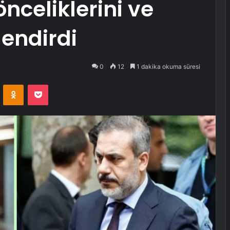
nceliklerini ve
lendirdi
0
12
1 dakika okuma süresi
VKontakte
Odnoklassniki
Pocket