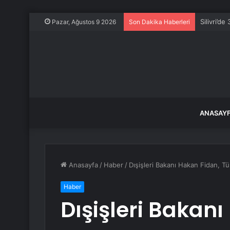
Silivri’de
Pazar, Ağustos 9 2026
Son Dakika Haberleri
ANASAY
Anasayfa
/
Haber
/
Dışişleri Bakanı Hakan Fidan, Tür
Haber
Dışişleri Bakan