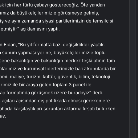
için her türlü çabayı göstereceğiz. Öte yandan
nımız da büyükelçilerimizle görüşmeye gelmiş,
iş ve aynı zamanda siyasi partilerimizin de temsilcisi
letmiştir” açıklamasını yaptı.
 Fidan, “Bu yıl formatta bazı değişiklikler yaptık.
a sunum yapması yerine, büyükelçilerimizle toplu
u sene bakanlığın ve bakanlığın merkez teşkilatının tam
nlarımız ve kurumsal liderlerimizle bariz konularda bir
mi, maliye, turizm, kültür, güvenlik, bilim, teknoloji
rimiz ile bir araya gelen toplam 3 panel ile
cevap formatında görüşmek üzere buradayız” dedi.
ş açıları açısından dış politikada olması gerekenlere
ahada karşılaştıkları sorunları aktarma fırsatı bulurken
ARA