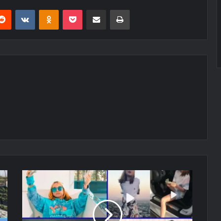
erest
Reddit
VKontakte
Odnoklassniki
Pocket
E-Posta ile paylaş
Yazdır