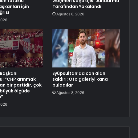
den tutuklu
Göçmen Kaçakçısı Jandarma
şkanları için
Tarafından Yakalandı
ğrısı
Ağustos 8, 2026
2026
 Başkanı
Eyüpsultan’da can alan
lu: “CHP arınmak
saldırı: Oto galeriyi kana
n bir partidir, çok
buladılar
 büyük ölçüde
Ağustos 8, 2026
i”
2026