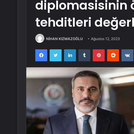
diplomasisinin ö
tehditleri değer
NİHAN KIZMAZOĞLU
Ağustos 12, 2023
Facebook
Twitter
LinkedIn
Tumblr
Pinterest
Reddit