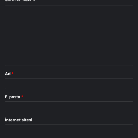
Y
o
r
u
m
*
Ad
*
E-posta
*
İnternet sitesi