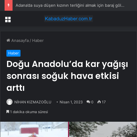
Adana’da suya düşen kızının terliğini almak için baraj gölüne giren kişi boğuldu
Menü
Anasayfa
/
Haber
Haber
Doğu Anadolu’da kar yağışı
sonrası soğuk hava etkisi
arttı
NİHAN KIZMAZOĞLU
Nisan 1, 2023
0
17
1 dakika okuma süresi