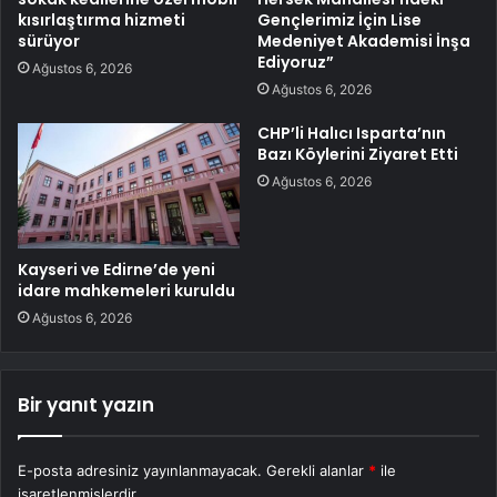
kısırlaştırma hizmeti
Gençlerimiz İçin Lise
sürüyor
Medeniyet Akademisi İnşa
Ediyoruz”
Ağustos 6, 2026
Ağustos 6, 2026
CHP’li Halıcı Isparta’nın
Bazı Köylerini Ziyaret Etti
Ağustos 6, 2026
Kayseri ve Edirne’de yeni
idare mahkemeleri kuruldu
Ağustos 6, 2026
Bir yanıt yazın
E-posta adresiniz yayınlanmayacak.
Gerekli alanlar
*
ile
işaretlenmişlerdir