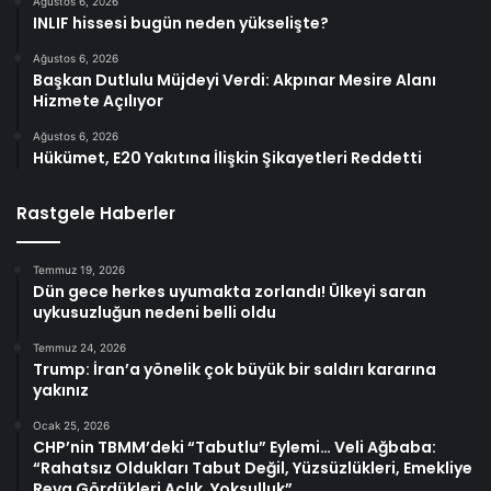
Ağustos 6, 2026
INLIF hissesi bugün neden yükselişte?
Ağustos 6, 2026
Başkan Dutlulu Müjdeyi Verdi: Akpınar Mesire Alanı
Hizmete Açılıyor
Ağustos 6, 2026
Hükümet, E20 Yakıtına İlişkin Şikayetleri Reddetti
Rastgele Haberler
Temmuz 19, 2026
Dün gece herkes uyumakta zorlandı! Ülkeyi saran
uykusuzluğun nedeni belli oldu
Temmuz 24, 2026
Trump: İran’a yönelik çok büyük bir saldırı kararına
yakınız
Ocak 25, 2026
CHP’nin TBMM’deki “Tabutlu” Eylemi… Veli Ağbaba:
“Rahatsız Oldukları Tabut Değil, Yüzsüzlükleri, Emekliye
Reva Gördükleri Açlık, Yoksulluk”