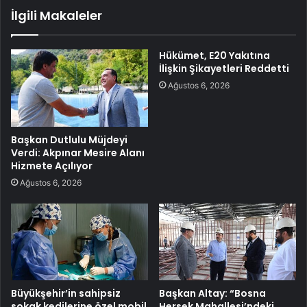
İlgili Makaleler
Hükümet, E20 Yakıtına
İlişkin Şikayetleri Reddetti
Ağustos 6, 2026
Başkan Dutlulu Müjdeyi
Verdi: Akpınar Mesire Alanı
Hizmete Açılıyor
Ağustos 6, 2026
Büyükşehir’in sahipsiz
Başkan Altay: “Bosna
sokak kedilerine özel mobil
Hersek Mahallesi’ndeki