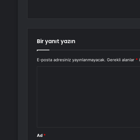
Bir yanıt yazın
E-posta adresiniz yayınlanmayacak.
Gerekli alanlar
*
i
Y
o
r
u
m
*
Ad
*