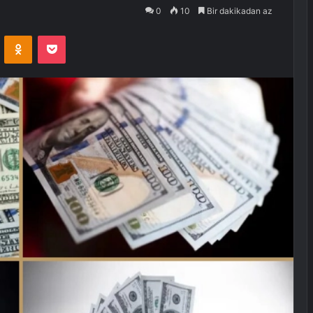
0
10
Bir dakikadan az
VKontakte
Odnoklassniki
Pocket