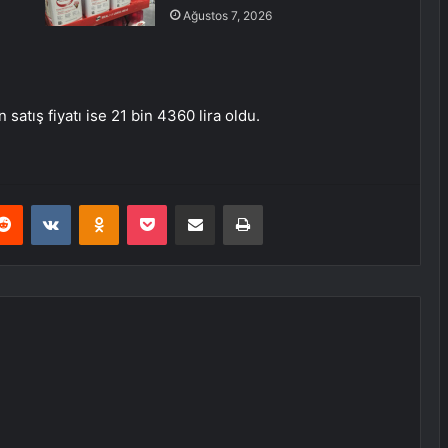
Ağustos 7, 2026
 satış fiyatı ise 21 bin 4360 lira oldu.
erest
Reddit
VKontakte
Odnoklassniki
Pocket
E-Posta ile paylaş
Yazdır