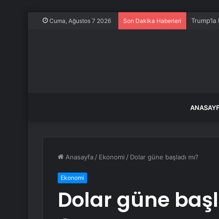
Trump’la 
Cuma, Ağustos 7 2026
Son Dakika Haberleri
ANASAY
Anasayfa
/
Ekonomi
/
Dolar güne başladı mı?
Ekonomi
Dolar güne baş