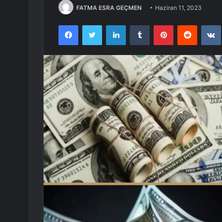
FATMA ESRA GEÇMEN
Haziran 11, 2023
Facebook
Twitter
LinkedIn
Tumblr
Pinterest
Reddit