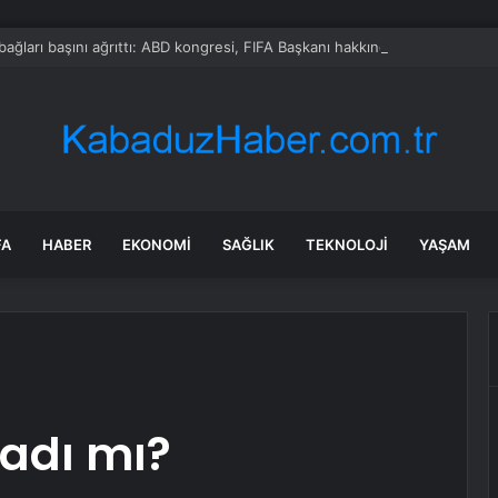
bağları başını ağrıttı: ABD kongresi, FIFA Başkanı hakkında soruşturma ba
FA
HABER
EKONOMI
SAĞLIK
TEKNOLOJI
YAŞAM
ladı mı?