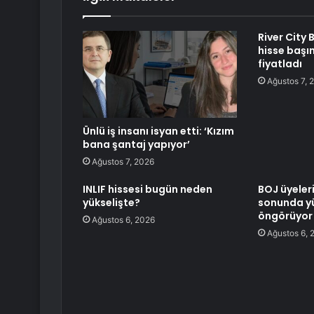
River City 
hisse başı
fiyatladı
Ağustos 7, 
Ünlü iş insanı isyan etti: ‘Kızım
bana şantaj yapıyor’
Ağustos 7, 2026
INLIF hissesi bugün neden
BOJ üyeleri
yükselişte?
sonunda yü
öngörüyor
Ağustos 6, 2026
Ağustos 6, 