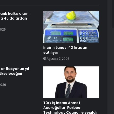
Bank halka arzını
na 45 dolardan
2026
İncirin tanesi 42 liradan
satılıyor
Ağustos 7, 2026
 enflasyonun yıl
kseleceğini
2026
Türk iş insanı Ahmet
Acaroğulları Forbes
Technology Council’e seçildi