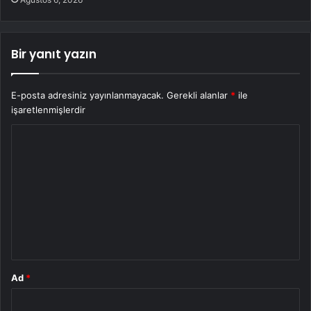
Bir yanıt yazın
E-posta adresiniz yayınlanmayacak.
Gerekli alanlar
*
ile
işaretlenmişlerdir
Y
o
r
u
m
*
Ad
*