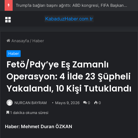
Trump’la bağları başını ağrıttı: ABD kongresi, FIFA Başkanı hakkında soruşturma başlattı
Menü
Anasayfa
/
Haber
Haber
Fetö/Pdy’ye Eş Zamanlı
Operasyon: 4 İlde 23 Şüpheli
Yakalandı, 10 Kişi Tutuklandı
NURCAN BAYRAM
Mayıs 9, 2026
0
0
1 dakika okuma süresi
Haber: Mehmet Duran ÖZKAN