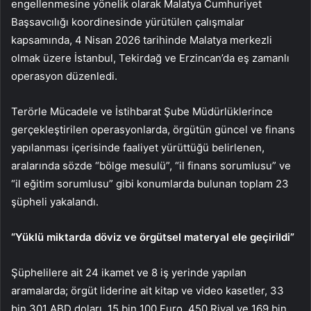
engellenmesine yönelik olarak Malatya Cumhuriyet
Başsavcılığı koordinesinde yürütülen çalışmalar
kapsamında, 4 Nisan 2026 tarihinde Malatya merkezli
olmak üzere İstanbul, Tekirdağ ve Erzincan’da eş zamanlı
operasyon düzenledi.
Terörle Mücadele ve İstihbarat Şube Müdürlüklerince
gerçekleştirilen operasyonlarda, örgütün güncel ve finans
yapılanması içerisinde faaliyet yürüttüğü belirlenen,
aralarında sözde “bölge mesulü”, “il finans sorumlusu” ve
“il eğitim sorumlusu” gibi konumlarda bulunan toplam 23
şüpheli yakalandı.
“Yüklü miktarda döviz ve örgütsel materyal ele geçirildi”
Şüphelilere ait 24 ikamet ve 8 iş yerinde yapılan
aramalarda; örgüt liderine ait kitap ve video kasetler, 33
bin 301 ABD doları, 15 bin 100 Euro, 450 Riyal ve 169 bin