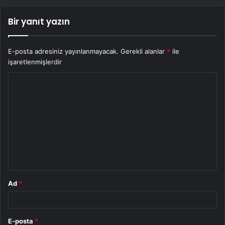
Bir yanıt yazın
E-posta adresiniz yayınlanmayacak.
Gerekli alanlar
*
ile
işaretlenmişlerdir
Y
o
r
u
m
*
Ad
*
E-posta
*