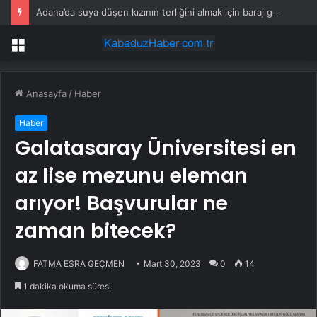
Adana’da suya düşen kızının terliğini almak için baraj gölüne giren kişi boğuldu
Menü
Anasayfa
/
Haber
Haber
Galatasaray Üniversitesi en
az lise mezunu eleman
arıyor! Başvurular ne
zaman bitecek?
FATMA ESRA GEÇMEN
Mart 30, 2023
0
14
1 dakika okuma süresi