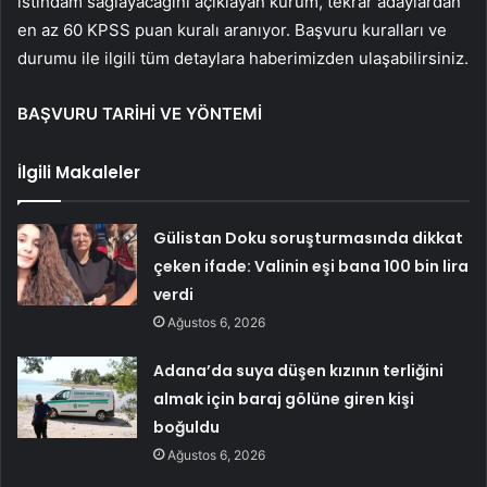
istihdam sağlayacağını açıklayan kurum, tekrar adaylardan
en az 60 KPSS puan kuralı aranıyor. Başvuru kuralları ve
durumu ile ilgili tüm detaylara haberimizden ulaşabilirsiniz.
BAŞVURU TARİHİ VE YÖNTEMİ
İlgili Makaleler
Gülistan Doku soruşturmasında dikkat
çeken ifade: Valinin eşi bana 100 bin lira
verdi
Ağustos 6, 2026
Adana’da suya düşen kızının terliğini
almak için baraj gölüne giren kişi
boğuldu
Ağustos 6, 2026