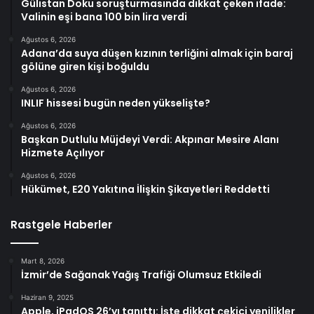
Gülistan Doku soruşturmasında dikkat çeken ifade:
Valinin eşi bana 100 bin lira verdi
Ağustos 6, 2026
Adana’da suya düşen kızının terliğini almak için baraj
gölüne giren kişi boğuldu
Ağustos 6, 2026
INLIF hissesi bugün neden yükselişte?
Ağustos 6, 2026
Başkan Dutlulu Müjdeyi Verdi: Akpınar Mesire Alanı
Hizmete Açılıyor
Ağustos 6, 2026
Hükümet, E20 Yakıtına İlişkin Şikayetleri Reddetti
Rastgele Haberler
Mart 8, 2026
İzmir’de Sağanak Yağış Trafiği Olumsuz Etkiledi
Haziran 9, 2025
Apple, iPadOS 26’yı tanıttı: İşte dikkat çekici yenilikler