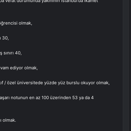
ba vefat durumunda yakınının İstanbul’da ikamet
öğrencisi olmak,
ı 30,
ş sınırı 40,
evam ediyor olmak,
ıf / özel üniversitede yüzde yüz burslu okuyor olmak,
u başarı notunun en az 100 üzerinden 53 ya da 4
ı olmak.