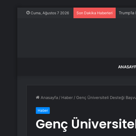
Trump’la 
Cuma, Ağustos 7 2026
Son Dakika Haberleri
ANASAY
Anasayfa
/
Haber
/
Genç Üniversiteli Desteği Başvur
Haber
Genç Üniversitel