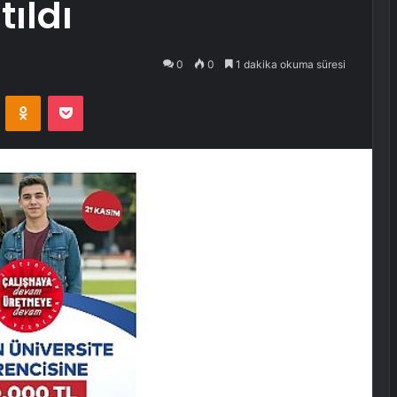
ıldı
0
0
1 dakika okuma süresi
VKontakte
Odnoklassniki
Pocket