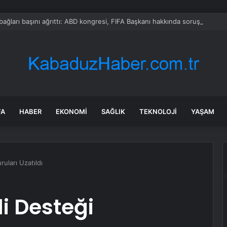
bağları başını ağrıttı: ABD kongresi, FIFA Başkanı hakkında soruşturma ba
FA
HABER
EKONOMI
SAĞLIK
TEKNOLOJI
YAŞAM
uları Uzatıldı
i Desteği