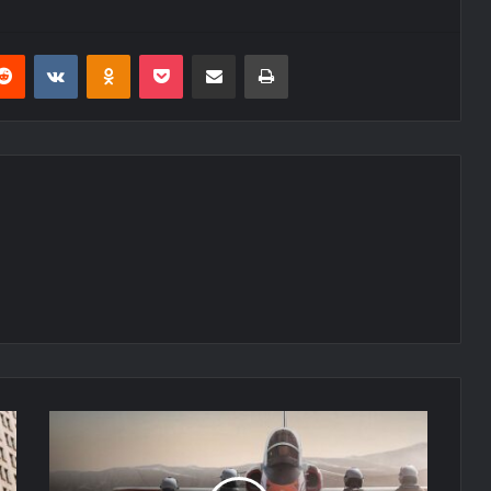
erest
Reddit
VKontakte
Odnoklassniki
Pocket
E-Posta ile paylaş
Yazdır