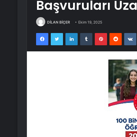
Başvuruları Uzat
DİLAN BİÇER
Ekim 19, 2025
Facebook
Twitter
LinkedIn
Tumblr
Pinterest
Reddit