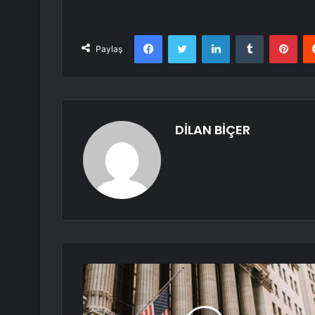
Facebook
Twitter
LinkedIn
Tumblr
Pint
Paylaş
DİLAN BİÇER