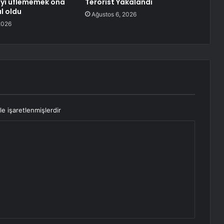
eyi üflememek ona
Terörist Yakalandı
l oldu
Ağustos 6, 2026
2026
le işaretlenmişlerdir