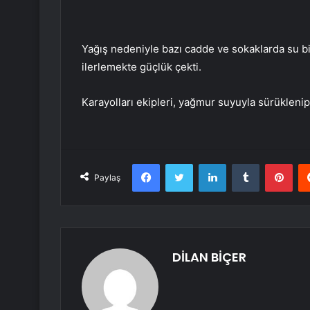
Yağış nedeniyle bazı cadde ve sokaklarda su bir
ilerlemekte güçlük çekti.
Karayolları ekipleri, yağmur suyuyla sürüklenip 
Facebook
Twitter
LinkedIn
Tumblr
Pint
Paylaş
DİLAN BİÇER