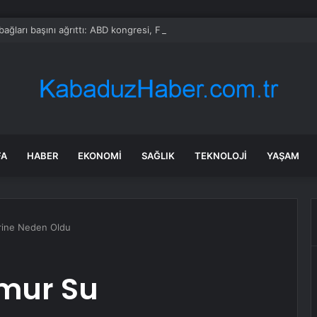
bağları başını ağrıttı: ABD kongresi, FIFA Başkanı hakkında soruşturma ba
FA
HABER
EKONOMI
SAĞLIK
TEKNOLOJI
YAŞAM
erine Neden Oldu
mur Su