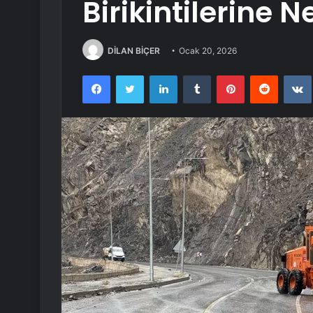
Birikintilerine 
DİLAN BİÇER
Ocak 20, 2026
Facebook
Twitter
LinkedIn
Tumblr
Pinterest
Reddit