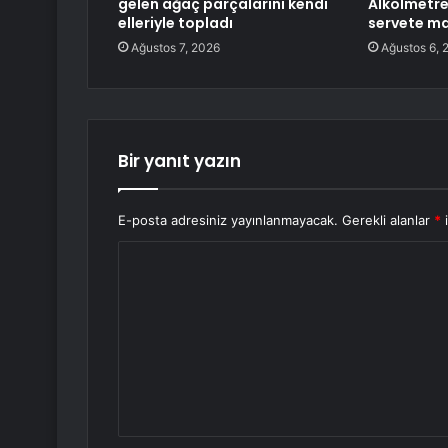
gelen ağaç parçalarını kendi
Alkolmetr
elleriyle topladı
servete ma
Ağustos 7, 2026
Ağustos 6, 
Bir yanıt yazın
E-posta adresiniz yayınlanmayacak.
Gerekli alanlar
*
i
Y
o
r
u
m
*