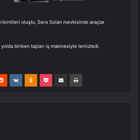
ikintileri oluştu, Sere Solan mevkisinde araçlar
yolda biriken taşları iş makinesiyle temizledi.
erest
Reddit
VKontakte
Odnoklassniki
Pocket
E-Posta ile paylaş
Yazdır