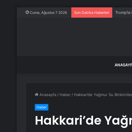
Trump’la 
Cuma, Ağustos 7 2026
Son Dakika Haberleri
ANASAY
Anasayfa
/
Haber
/
Hakkari’de Yağmur Su Birikintil
Haber
Hakkari’de Yağ