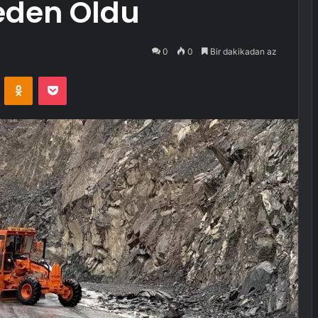
Neden Oldu
0
0
Bir dakikadan az
VKontakte
Odnoklassniki
Pocket