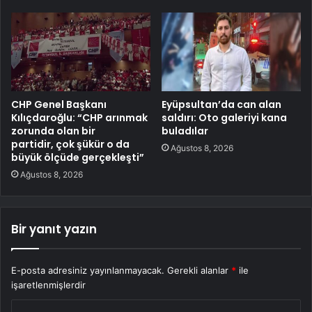
CHP Genel Başkanı
Eyüpsultan’da can alan
Kılıçdaroğlu: “CHP arınmak
saldırı: Oto galeriyi kana
zorunda olan bir
buladılar
partidir, çok şükür o da
Ağustos 8, 2026
büyük ölçüde gerçekleşti”
Ağustos 8, 2026
Bir yanıt yazın
E-posta adresiniz yayınlanmayacak.
Gerekli alanlar
*
ile
işaretlenmişlerdir
Y