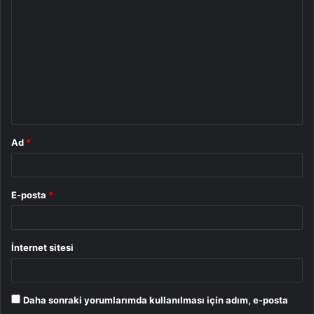
o
r
u
m
*
Ad
*
E-posta
*
İnternet sitesi
Daha sonraki yorumlarımda kullanılması için adım, e-posta