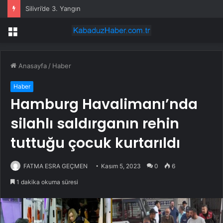
Özgür Özel: İktidara ulaştığımızda Alevilerden rızalık alacağımıza söz veriyorum!
Menü
Anasayfa
/
Haber
Haber
Hamburg Havalimanı’nda
silahlı saldırganın rehin
tuttuğu çocuk kurtarıldı
FATMA ESRA GEÇMEN
Kasım 5, 2023
0
6
1 dakika okuma süresi