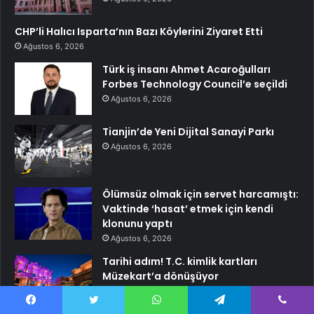
CHP’li Halıcı Isparta’nın Bazı Köylerini Ziyaret Etti
Ağustos 6, 2026
Türk iş insanı Ahmet Acaroğulları
Forbes Technology Council’e seçildi
Ağustos 6, 2026
Tianjin’de Yeni Dijital Sanayi Parkı
Ağustos 6, 2026
Ölümsüz olmak için servet harcamıştı:
Vaktinde ‘hasat’ etmek için kendi
klonunu yaptı
Ağustos 6, 2026
Tarihi adım! T.C. kimlik kartları
Müzekart’a dönüşüyor
Ağustos 6, 2026
Facebook
Twitter
WhatsApp
Telegram
Viber