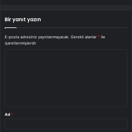
Bir yanıt yazın
E-posta adresiniz yayınlanmayacak.
Gerekli alanlar
*
ile
işaretlenmişlerdir
Y
o
r
u
m
*
Ad
*