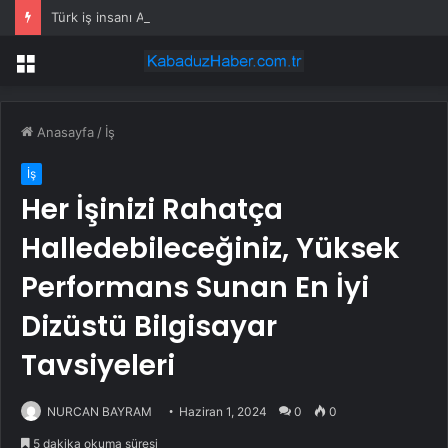
Türk iş insanı Ahmet Acaroğulları Forbes Technology Council’e seçildi
Menü
Anasayfa
/
İş
İş
Her İşinizi Rahatça
Halledebileceğiniz, Yüksek
Performans Sunan En İyi
Dizüstü Bilgisayar
Tavsiyeleri
NURCAN BAYRAM
Haziran 1, 2024
0
0
5 dakika okuma süresi