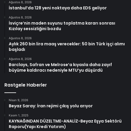
Ağustos 8, 2026
İstanbul’da 128 yeni noktaya daha EDS geliyor
Ağustos 8, 2026
İsviçre’nin maden suyunu toplatma kararı sonrası
Kızılay sessizliğini bozdu
Ağustos 8, 2026
Aylık 260 bin lira maaş verecekler: 50 bin Türk işçi alımı
başladı
Ağustos 8, 2026
Barclays, Safran ve Melrose’a kıyasla daha zayıf
büyüme kaldıracı nedeniyle MTU’yu düşürdü
Rastgele Haberler
Nisan 9, 2026
Beyaz Saray: İran rejimi çıkış yolu arıyor
Kasım 1, 2025
KAYNAĞINDAN DÜZELTME-ANALİZ-Beyaz Eşya Sektörü
Raporu(Yapı Kredi Yatırım)