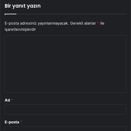
Bir yanıt yazın
E-posta adresiniz yayınlanmayacak.
Gerekli alanlar
*
ile
işaretlenmişlerdir
Y
o
r
u
m
*
Ad
*
E-posta
*