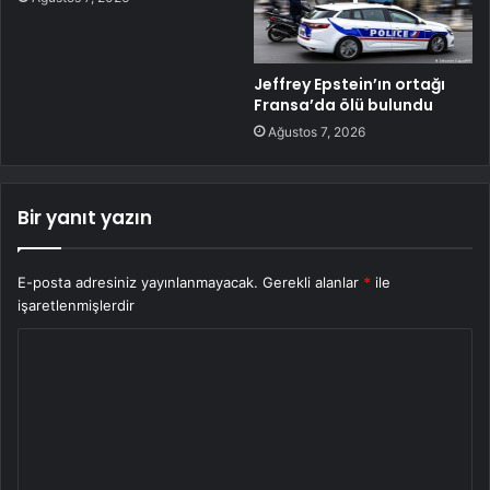
Jeffrey Epstein’ın ortağı
Fransa’da ölü bulundu
Ağustos 7, 2026
Bir yanıt yazın
E-posta adresiniz yayınlanmayacak.
Gerekli alanlar
*
ile
işaretlenmişlerdir
Y
o
r
u
m