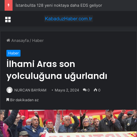
İstanbul’da 128 yeni noktaya daha EDS geliyor
Menü
Anasayfa
/
Haber
Haber
İlhami Aras son
yolculuğuna uğurlandı
NURCAN BAYRAM
Mayıs 2, 2024
0
0
Bir dakikadan az