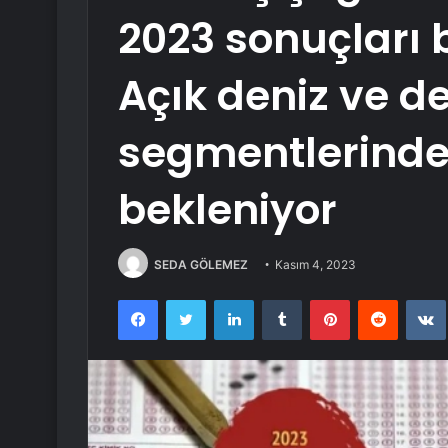
2023 sonuçları b
Açık deniz ve de
segmentlerinde
bekleniyor
SEDA GÖLEMEZ
Kasım 4, 2023
Facebook
Twitter
LinkedIn
Tumblr
Pinterest
Reddit