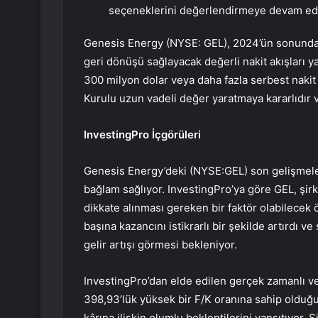
seçeneklerini değerlendirmeye devam ed
Genesis Energy (NYSE: GEL), 2024’ün sonunda
geri dönüşü sağlayacak değerli nakit akışları ya
300 milyon dolar veya daha fazla serbest nakit 
Kurulu uzun vadeli değer yaratmaya kararlıdır 
InvestingPro İçgörüleri
Genesis Energy’deki (NYSE:GEL) son gelişmeleri
bağlam sağlıyor. InvestingPro’ya göre GEL, şirk
dikkate alınması gereken bir faktör olabilecek ö
başına kazancını istikrarlı bir şekilde artırdı v
gelir artışı görmesi bekleniyor.
InvestingPro’dan elde edilen gerçek zamanlı ver
398,93’lük yüksek bir F/K oranına sahip olduğu
kârına ilişkin olumlu beklentilerini yansıtıyor.