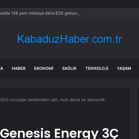
bul’da 128 yeni noktaya daha EDS geliyor
FA
HABER
EKONOMI
SAĞLIK
TEKNOLOJI
YAŞAM
23 sonuçları beklentileri aştı; Açık deniz ve denizcilik
 Genesis Energy 3Ç