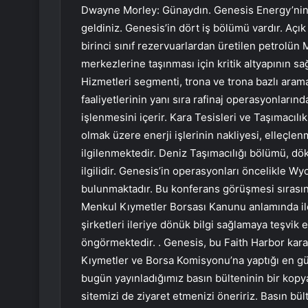
Dwayne Morley: Günaydın. Genesis Energy’ni
geldiniz. Genesis’in dört iş bölümü vardır. Açı
birinci sınıf rezervuarlardan üretilen petrolün 
merkezlerine taşınması için kritik altyapının 
Hizmetleri segmenti, trona ve trona bazlı arama
faaliyetlerinin yanı sıra rafinaj operasyonlarınd
işlenmesini içerir. Kara Tesisleri ve Taşımacılı
olmak üzere enerji işlerinin nakliyesi, elleçle
ilgilenmektedir. Deniz Taşımacılığı bölümü, dök
ilgilidir. Genesis’in operasyonları öncelikle W
bulunmaktadır. Bu konferans görüşmesi sıras
Menkul Kıymetler Borsası Kanunu anlamında ile
şirketleri ileriye dönük bilgi sağlamaya teşvik
öngörmektedir. . Genesis, bu Faith Harbor kara
Kıymetler ve Borsa Komisyonu’na yaptığı en gün
bugün yayınladığımız basın bülteninin bir ko
sitemizi de ziyaret etmenizi öneririz. Basın bü