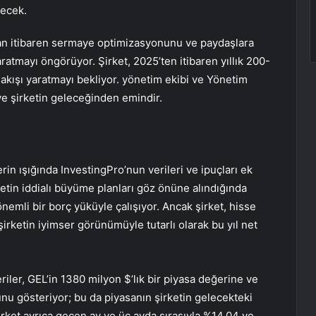
ecek.
n itibaren sermaye optimizasyonunu ve paydaşlara
ratmayı öngörüyor. Şirket, 2025’ten itibaren yıllık 200-
akışı yaratmayı bekliyor. yönetim ekibi ve Yönetim
ve şirketin geleceğinden emindir.
n ışığında InvestingPro’nun verileri ve ipuçları ek
etin iddialı büyüme planları göz önüne alındığında
nemli bir borç yüküyle çalışıyor. Ancak şirket, hisse
e şirketin iyimser görünümüyle tutarlı olarak bu yıl net
iler, GEL’in 1380 milyon $’lık bir piyasa değerine ve
nu gösteriyor; bu da piyasanın şirketin gelecekteki
 Şirket ayrıca geçen ay ve üç ayda sırasıyla %14,04 ve