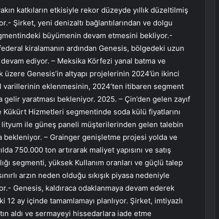
kın katkıların etkisiyle rekor düzeyde yıllık düzeltilmiş
.- Şirket, yeni denizaltı bağlantılarından ve dolgu
egmentindeki büyümenin devam etmesini bekliyor.-
federal kiralamanın ardından Genesis, bölgedeki uzun
 devam ediyor. – Meksika Körfezi yanal batma ve
üzere Genesis’in altyapı projelerinin 2024’ün ikinci
 varillerinin eklenmesinin, 2024’ten itibaren segment
a gelir yaratması bekleniyor. 2025. – Çin’den gelen zayıf
e Kükürt Hizmetleri segmentinde soda külü fiyatlarını
 lityum ile güneş paneli müşterilerinden gelen talebin
 bekleniyor. – Grainger genişletme projesi yolda ve
ılda 750.000 ton artırarak maliyet yapısını ve satış
ılığı segmenti, yüksek Kullanım oranları ve güçlü talep
 sınırlı arzın neden olduğu sıkışık piyasa nedeniyle
liyor.- Genesis, kaldıraca odaklanmaya devam ederek
2 ay içinde tamamlamayı planlıyor. Şirket, imtiyazlı
satın aldı ve sermayeyi hissedarlara iade etme