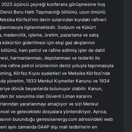
n 2023 üçüncü çeyreği konferans görüşmesine hoş
k Deniz Boru Hattı Taşımacılığı bölümü, uzun ömürlü
Meksika Körfezi’nin derin sularından kıyıdaki rafineri
sağlanmasıyla ilgilenmektedir. Sodyum ve Kükürt
, madencilik, işleme, üretim, pazarlama ve satış
a kükürtün giderilmesi için ekşi gaz akışlarının
k bölümü, ham petrol ve rafine edilmiş işler de dahil
nmesi, harmanlanması, depolanması ve tedariki ile
me rafine petrol ürünlerinin deniz yoluyla taşınmasıyla
yoming, Körfez Kıyısı eyaletleri ve Meksika Körfezi’nde
ında yönetim, 1933 Menkul Kıymetler Kanunu ve 1934
riye dönük beyanlarda bulunuyor olabilir. Kanun,
 eden bir savunma olan Güvenli Liman kararını
rlarından yararlanmayı amaçlıyor ve sizi Menkul
cel ve gelecekteki dosyalara yönlendiriyor. Ayrıca,
pyasının bulunduğu genesisenergy.com adresindeki web
lteni aynı zamanda GAAP dışı mali tedbirlerin en