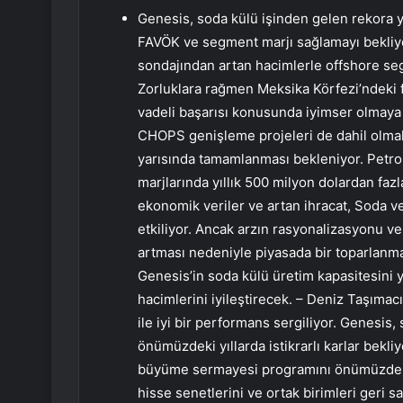
Genesis, soda külü işinden gelen rekora ya
FAVÖK ve segment marjı sağlamayı bekliyor
sondajından artan hacimlerle offshore s
Zorluklara rağmen Meksika Körfezi’ndeki 
vadeli başarısı konusunda iyimser olmaya
CHOPS genişleme projeleri de dahil olmak 
yarısında tamamlanması bekleniyor. Petrol
marjlarında yıllık 500 milyon dolardan fazl
ekonomik veriler ve artan ihracat, Soda v
etkiliyor. Ancak arzın rasyonalizasyonu ve
artması nedeniyle piyasada bir toparlanma
Genesis’in soda külü üretim kapasitesini y
hacimlerini iyileştirecek. – Deniz Taşımac
ile iyi bir performans sergiliyor. Genesis,
önümüzdeki yıllarda istikrarlı karlar bek
büyüme sermayesi programını önümüzdeki 1
hisse senetlerini ve ortak birimleri geri 