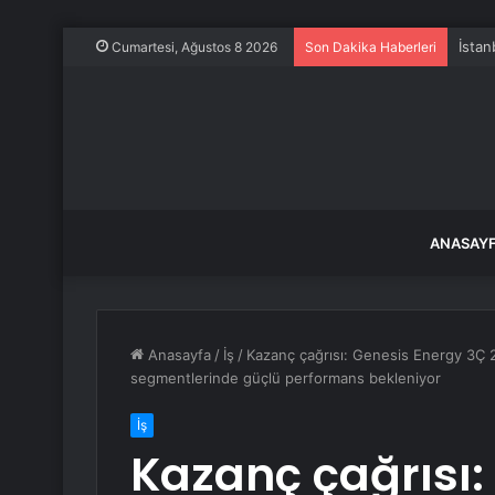
İstan
Cumartesi, Ağustos 8 2026
Son Dakika Haberleri
ANASAY
Anasayfa
/
İş
/
Kazanç çağrısı: Genesis Energy 3Ç 20
segmentlerinde güçlü performans bekleniyor
İş
Kazanç çağrısı: