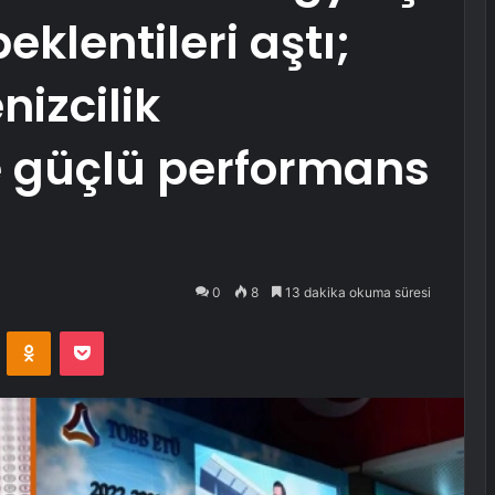
eklentileri aştı;
nizcilik
 güçlü performans
0
8
13 dakika okuma süresi
VKontakte
Odnoklassniki
Pocket