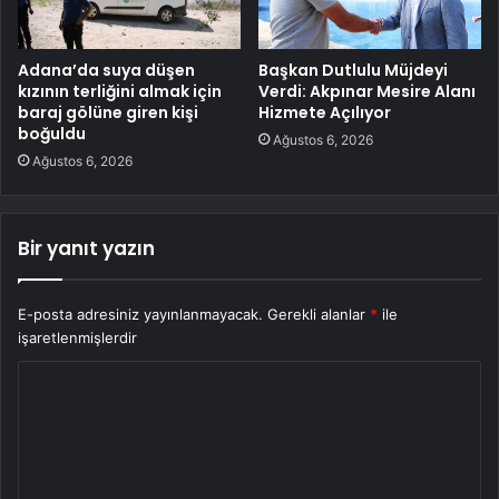
Adana’da suya düşen
Başkan Dutlulu Müjdeyi
kızının terliğini almak için
Verdi: Akpınar Mesire Alanı
baraj gölüne giren kişi
Hizmete Açılıyor
boğuldu
Ağustos 6, 2026
Ağustos 6, 2026
Bir yanıt yazın
E-posta adresiniz yayınlanmayacak.
Gerekli alanlar
*
ile
işaretlenmişlerdir
Y
o
r
u