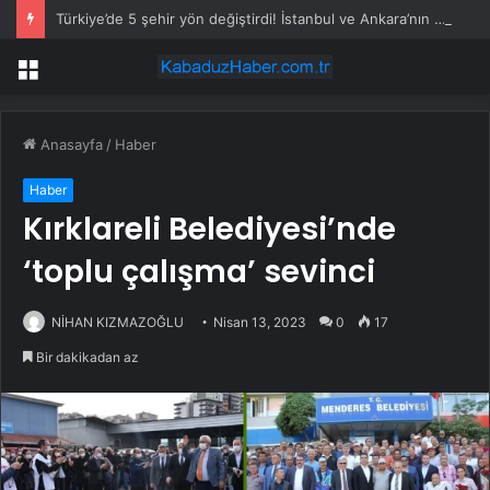
Türkiye’de 5 şehir yön değiştirdi! İstanbul ve Ankara’nın ağırlık merkezleri kaydı
Menü
Anasayfa
/
Haber
Haber
Kırklareli Belediyesi’nde
‘toplu çalışma’ sevinci
NİHAN KIZMAZOĞLU
Nisan 13, 2023
0
17
Bir dakikadan az