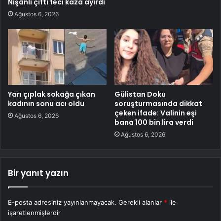
Nişanlı çifti feci kaza ayırdı
Ağustos 6, 2026
Yarı çıplak sokağa çıkan
Gülistan Doku
kadının sonu acı oldu
soruşturmasında dikkat
çeken ifade: Valinin eşi
Ağustos 6, 2026
bana 100 bin lira verdi
Ağustos 6, 2026
Bir yanıt yazın
E-posta adresiniz yayınlanmayacak.
Gerekli alanlar
*
ile
işaretlenmişlerdir