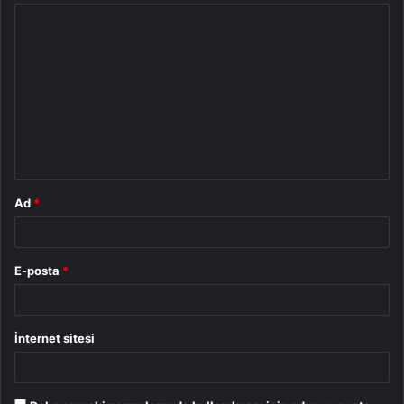
Y
o
r
u
m
*
Ad
*
E-posta
*
İnternet sitesi