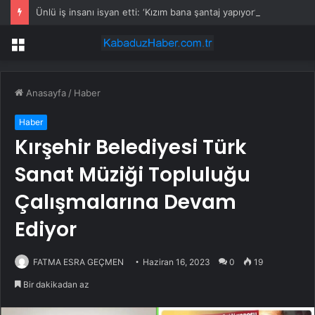
Ünlü iş insanı isyan etti: ‘Kızım bana şantaj yapıyor’
Menü
Anasayfa
/
Haber
Haber
Kırşehir Belediyesi Türk
Sanat Müziği Topluluğu
Çalışmalarına Devam
Ediyor
FATMA ESRA GEÇMEN
Haziran 16, 2023
0
19
Bir dakikadan az