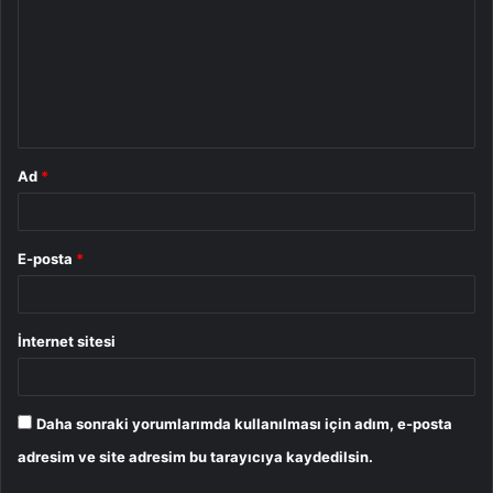
r
u
m
*
Ad
*
E-posta
*
İnternet sitesi
Daha sonraki yorumlarımda kullanılması için adım, e-posta
adresim ve site adresim bu tarayıcıya kaydedilsin.