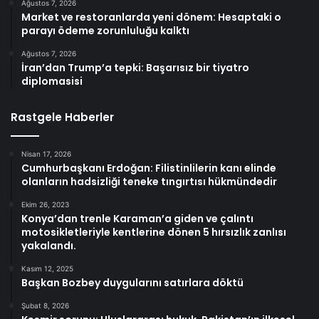
Ağustos 7, 2026
Market ve restoranlarda yeni dönem: Hesaptaki o
parayı ödeme zorunluluğu kalktı
Ağustos 7, 2026
İran’dan Trump’a tepki: Başarısız bir tiyatro
diplomasisi
Rastgele Haberler
Nisan 17, 2026
Cumhurbaşkanı Erdoğan: Filistinlilerin kanı elinde
olanların hadsizliği teneke tıngırtısı hükmündedir
Ekim 26, 2023
Konya’dan trenle Karaman’a giden ve çalıntı
motosikletleriyle kentlerine dönen 5 hırsızlık zanlısı
yakalandı.
Kasım 12, 2025
Başkan Bozbey duygularını satırlara döktü
Şubat 8, 2026