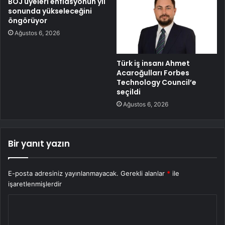
BOJ üyeleri enflasyonun yıl
sonunda yükseleceğini
öngörüyor
Ağustos 6, 2026
Türk iş insanı Ahmet
Acaroğulları Forbes
Technology Council’e
seçildi
Ağustos 6, 2026
Bir yanıt yazın
E-posta adresiniz yayınlanmayacak.
Gerekli alanlar
*
ile
işaretlenmişlerdir
Y
o