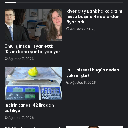
River City Bank halka arzını
hisse başına 45 dolardan
fiyatladı
Ağustos 7, 2026
Ünlü iş insanı isyan etti:
‘Kızım bana şantaj yapıyor’
Ağustos 7, 2026
INLIF hissesi bugün neden
yükselişte?
Ağustos 6, 2026
İncirin tanesi 42 liradan
satılıyor
Ağustos 7, 2026