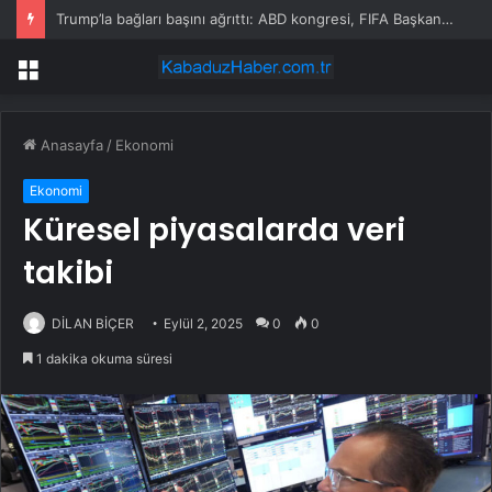
Trump’la bağları başını ağrıttı: ABD kongresi, FIFA Başkanı hakkında soruşturma başlattı
Menü
Anasayfa
/
Ekonomi
Ekonomi
Küresel piyasalarda veri
takibi
DİLAN BİÇER
Eylül 2, 2025
0
0
1 dakika okuma süresi