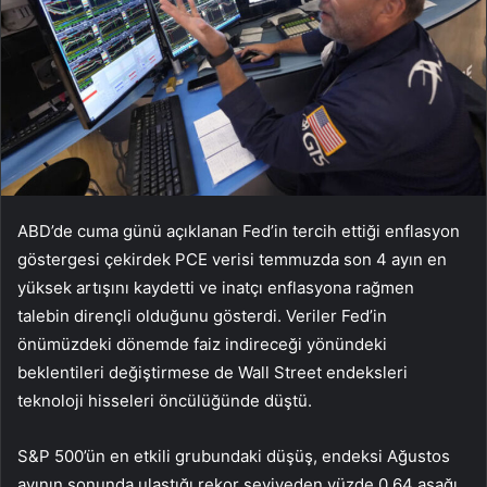
ABD’de cuma günü açıklanan Fed’in tercih ettiği enflasyon
göstergesi çekirdek PCE verisi temmuzda son 4 ayın en
yüksek artışını kaydetti ve inatçı enflasyona rağmen
talebin dirençli olduğunu gösterdi. Veriler Fed’in
önümüzdeki dönemde faiz indireceği yönündeki
beklentileri değiştirmese de Wall Street endeksleri
teknoloji hisseleri öncülüğünde düştü.
S&P 500’ün en etkili grubundaki düşüş, endeksi Ağustos
ayının sonunda ulaştığı rekor seviyeden yüzde 0,64 aşağı