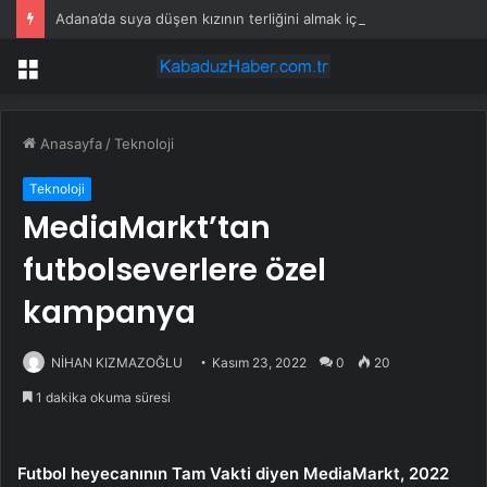
Adana’da suya düşen kızının terliğini almak için baraj gölüne giren kişi boğuldu
Menü
Anasayfa
/
Teknoloji
Teknoloji
MediaMarkt’tan
futbolseverlere özel
kampanya
NİHAN KIZMAZOĞLU
Kasım 23, 2022
0
20
1 dakika okuma süresi
Futbol heyecanının Tam Vakti diyen MediaMarkt, 2022