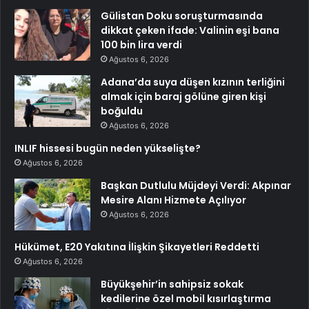
Gülistan Doku soruşturmasında
dikkat çeken ifade: Valinin eşi bana
100 bin lira verdi
Ağustos 6, 2026
Adana’da suya düşen kızının terliğini
almak için baraj gölüne giren kişi
boğuldu
Ağustos 6, 2026
INLIF hissesi bugün neden yükselişte?
Ağustos 6, 2026
Başkan Dutlulu Müjdeyi Verdi: Akpınar
Mesire Alanı Hizmete Açılıyor
Ağustos 6, 2026
Hükümet, E20 Yakıtına İlişkin Şikayetleri Reddetti
Ağustos 6, 2026
Büyükşehir’in sahipsiz sokak
kedilerine özel mobil kısırlaştırma