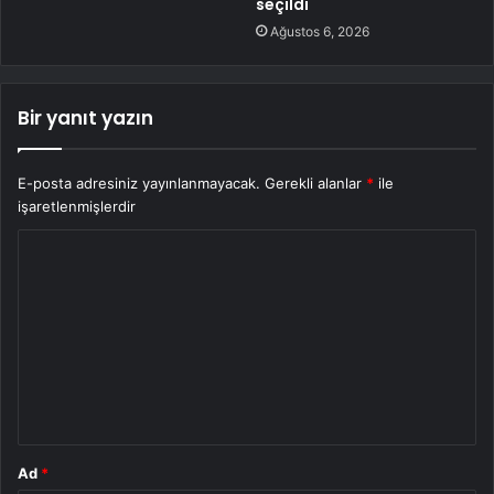
seçildi
Ağustos 6, 2026
Bir yanıt yazın
E-posta adresiniz yayınlanmayacak.
Gerekli alanlar
*
ile
işaretlenmişlerdir
Y
o
r
u
m
*
Ad
*