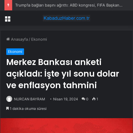
Trump’la bağları başını ağrıttı: ABD kongresi, FIFA Başkanı hakkında soruşturma başlattı
Menü
Anasayfa
/
Ekonomi
Ekonomi
Merkez Bankası anketi
açıkladı: İşte yıl sonu dolar
ve enflasyon tahmini
NURCAN BAYRAM
Nisan 19, 2024
0
1
1 dakika okuma süresi