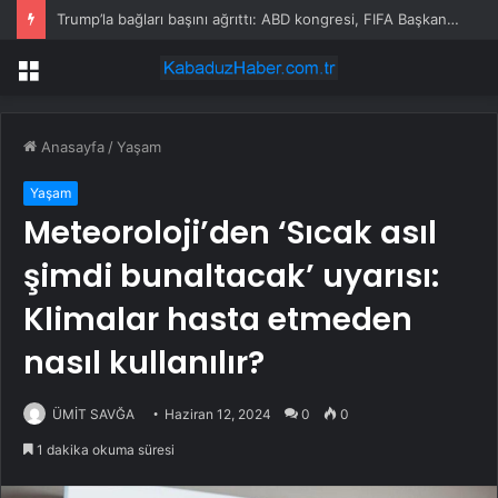
Trump’la bağları başını ağrıttı: ABD kongresi, FIFA Başkanı hakkında soruşturma başlattı
Menü
Anasayfa
/
Yaşam
Yaşam
Meteoroloji’den ‘Sıcak asıl
şimdi bunaltacak’ uyarısı:
Klimalar hasta etmeden
nasıl kullanılır?
ÜMİT SAVĞA
Haziran 12, 2024
0
0
1 dakika okuma süresi