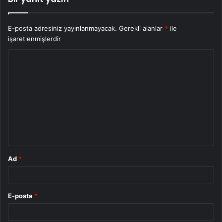
E-posta adresiniz yayınlanmayacak.
Gerekli alanlar
*
ile
işaretlenmişlerdir
Y
o
r
u
m
*
Ad
*
E-posta
*