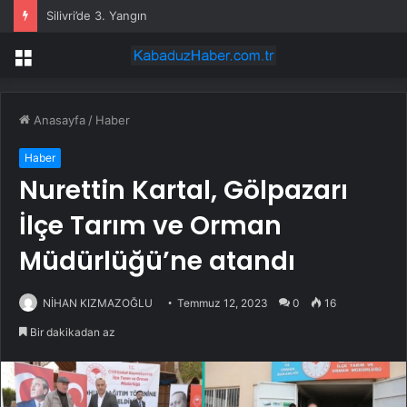
Silivri’de 3. Yangın
Menü
Anasayfa
/
Haber
Haber
Nurettin Kartal, Gölpazarı
İlçe Tarım ve Orman
Müdürlüğü’ne atandı
NİHAN KIZMAZOĞLU
Temmuz 12, 2023
0
16
Bir dakikadan az