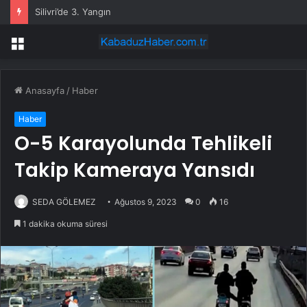
Silivri’de 3. Yangın
Menü
Anasayfa
/
Haber
Haber
O-5 Karayolunda Tehlikeli
Takip Kameraya Yansıdı
SEDA GÖLEMEZ
Ağustos 9, 2023
0
16
1 dakika okuma süresi