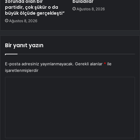
zorunda olan bir
buladılar
partidir, çok şükür o da
Ağustos 8, 2026
büyük ölçüde gerçekleşti”
Ağustos 8, 2026
Bir yanıt yazın
E-posta adresiniz yayınlanmayacak.
Gerekli alanlar
*
ile
işaretlenmişlerdir
Y
o
r
u
m
*