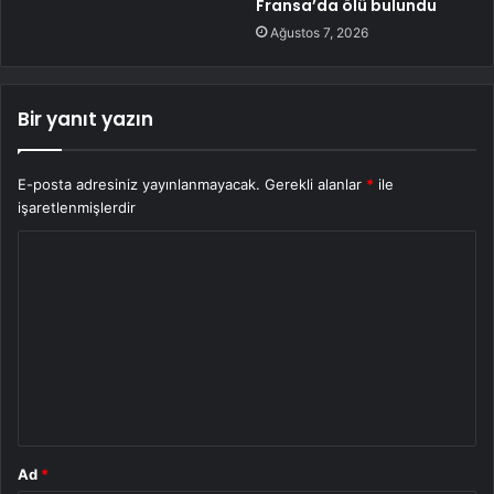
Fransa’da ölü bulundu
Ağustos 7, 2026
Bir yanıt yazın
E-posta adresiniz yayınlanmayacak.
Gerekli alanlar
*
ile
işaretlenmişlerdir
Y
o
r
u
m
*
Ad
*