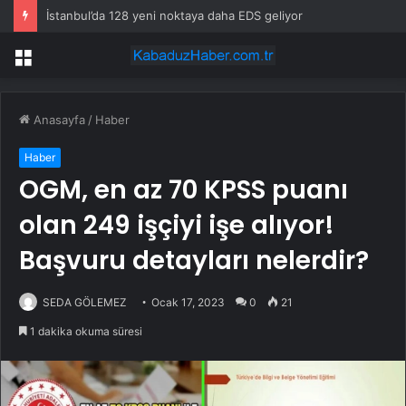
İstanbul’da 128 yeni noktaya daha EDS geliyor
Menü
Anasayfa
/
Haber
Haber
OGM, en az 70 KPSS puanı
olan 249 işçiyi işe alıyor!
Başvuru detayları nelerdir?
SEDA GÖLEMEZ
Ocak 17, 2023
0
21
1 dakika okuma süresi