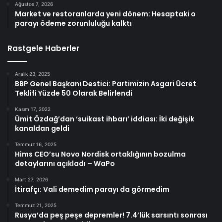
Ağustos 7, 2026
Market ve restoranlarda yeni dönem: Hesaptaki o
parayı ödeme zorunluluğu kalktı
Rastgele Haberler
Aralık 23, 2025
BBP Genel Başkanı Destici: Partimizin Asgari Ücret
Teklifi Yüzde 50 Olarak Belirlendi
Kasım 17, 2022
Ümit Özdağ’dan ‘suikast ihbarı’ iddiası: İki değişik
kanaldan geldi
Temmuz 16, 2025
Hims CEO’su Novo Nordisk ortaklığının bozulma
detaylarını açıkladı – WaPo
Mart 27, 2026
İtirafçı: Vali demedim parayı da görmedim
Temmuz 21, 2025
Rusya’da peş peşe depremler! 7.4’lük sarsıntı sonrası