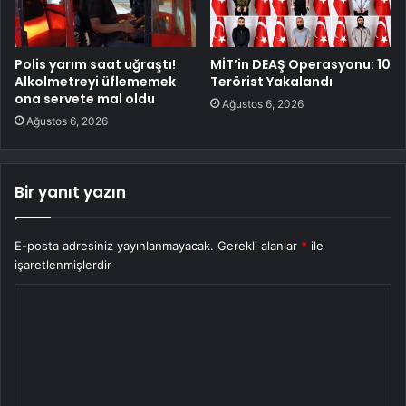
Polis yarım saat uğraştı!
MİT’in DEAŞ Operasyonu: 10
Alkolmetreyi üflememek
Terörist Yakalandı
ona servete mal oldu
Ağustos 6, 2026
Ağustos 6, 2026
Bir yanıt yazın
E-posta adresiniz yayınlanmayacak.
Gerekli alanlar
*
ile
işaretlenmişlerdir
Y
o
r
u