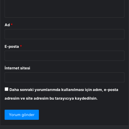
m
*
Ad
*
E-posta
*
İnternet sitesi
Daha sonraki yorumlarımda kullanılması için adım, e-posta
adresim ve site adresim bu tarayıcıya kaydedilsin.