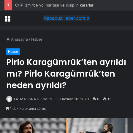
CHP İzmir’de yol haritası ve disiplin kararları
Menü
Anasayfa
/
Haber
Haber
Pirlo Karagümrük’ten ayrıldı
mı? Pirlo Karagümrük’ten
neden ayrıldı?
FATMA ESRA GEÇMEN
Haziran 10, 2023
0
15
1 dakika okuma süresi