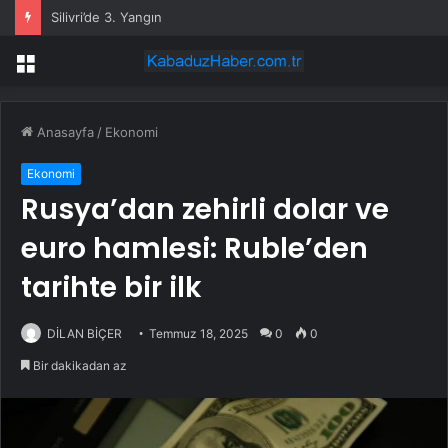
Silivri’de 3. Yangın
Menü
Anasayfa
/
Ekonomi
Ekonomi
Rusya’dan zehirli dolar ve
euro hamlesi: Ruble’den
tarihte bir ilk
DİLAN BİÇER
Temmuz 18, 2025
0
0
Bir dakikadan az