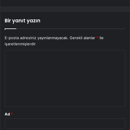
Bir yanıt yazın
E-posta adresiniz yayınlanmayacak.
Gerekli alanlar
*
ile
işaretlenmişlerdir
Y
o
r
u
m
*
Ad
*