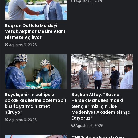
Ağustos 6, 2026
Başkan Dutlulu Müjdeyi
Verdi: Akpınar Mesire Alanı
Hizmete Açılıyor
Ağustos 6, 2026
Büyükşehir’in sahipsiz
Başkan Altay: “Bosna
sokak kedilerine özel mobil
Hersek Mahallesi’ndeki
kısırlaştırma hizmeti
Gençlerimiz İçin Lise
sürüyor
Medeniyet Akademisi İnşa
Ediyoruz”
Ağustos 6, 2026
Ağustos 6, 2026
CHP’li Halıcı Isparta’nın