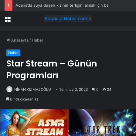
Adana’da suya düşen kızının terliğini almak için baraj gölüne giren kişi boğuldu
Menü
Anasayfa
/
Haber
Haber
Star Stream – Günün
Programları
NİHAN KIZMAZOĞLU
Temmuz 3, 2023
0
24
Bir dakikadan az