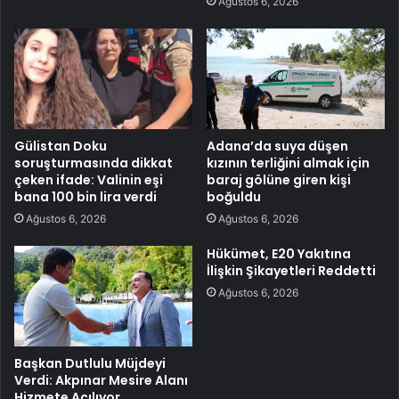
Ağustos 6, 2026
Gülistan Doku
Adana’da suya düşen
soruşturmasında dikkat
kızının terliğini almak için
çeken ifade: Valinin eşi
baraj gölüne giren kişi
bana 100 bin lira verdi
boğuldu
Ağustos 6, 2026
Ağustos 6, 2026
Hükümet, E20 Yakıtına
İlişkin Şikayetleri Reddetti
Ağustos 6, 2026
Başkan Dutlulu Müjdeyi
Verdi: Akpınar Mesire Alanı
Hizmete Açılıyor