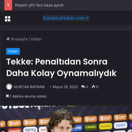
Nişanlı çifti feci kaza ayırdı
Menü
Anasayfa
/
Haber
Haber
Tekke: Penaltıdan Sonra
Daha Kolay Oynamalıydık
NURCAN BAYRAM
Mayıs 18, 2025
0
0
1 dakika okuma süresi