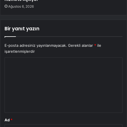
Ağustos 6, 2026
Bir yanıt yazın
E-posta adresiniz yayınlanmayacak.
Gerekli alanlar
*
ile
işaretlenmişlerdir
Y
o
r
u
m
*
Ad
*