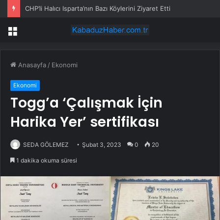
CHP’li Halıcı Isparta’nın Bazı Köylerini Ziyaret Etti
Menü
Anasayfa
/
Ekonomi
Ekonomi
Togg’a ‘Çalışmak İçin
Harika Yer’ sertifikası
SEDA GÖLEMEZ
Şubat 3, 2023
0
20
1 dakika okuma süresi