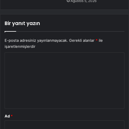
Ağustos 5, 2026
Bir yanıt yazın
E-posta adresiniz yayınlanmayacak.
Gerekli alanlar
*
ile
işaretlenmişlerdir
Y
o
r
u
m
*
Ad
*