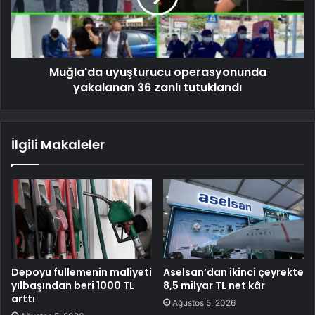
Muğla'da uyuşturucu operasyonunda
yakalanan 36 zanlı tutuklandı
İlgili Makaleler
Depoyu fullemenin maliyeti
Aselsan’dan ikinci çeyrekte
yılbaşından beri 1000 TL
8,5 milyar TL net kâr
arttı
Ağustos 5, 2026