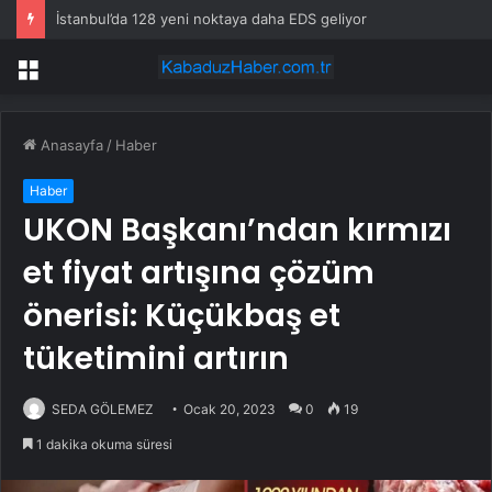
İstanbul’da 128 yeni noktaya daha EDS geliyor
Menü
Anasayfa
/
Haber
Haber
UKON Başkanı’ndan kırmızı
et fiyat artışına çözüm
önerisi: Küçükbaş et
tüketimini artırın
SEDA GÖLEMEZ
Ocak 20, 2023
0
19
1 dakika okuma süresi