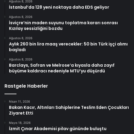
Ağustos 8, 2026
İstanbul’da 128 yeni noktaya daha EDS geliyor
Ağustos 8, 2026
İsviçre’nin maden suyunu toplatma kararı sonrası
Kızılay sessizliğini bozdu
Ağustos 8, 2026
Aylık 260 bin lira maaş verecekler: 50 bin Türk işçi alımı
başladı
Ağustos 8, 2026
Barclays, Safran ve Melrose’a kıyasla daha zayıf
büyüme kaldıracı nedeniyle MTU’yu düşürdü
Rastgele Haberler
Nisan 11, 2026
Bakan Kacır, Altınları Sahiplerine Teslim Eden Çocukları
Ziyaret Etti
Mayıs 18, 2026
İzmit Çınar Akademisi pilav gününde buluştu