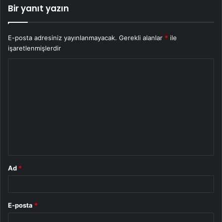
Bir yanıt yazın
E-posta adresiniz yayınlanmayacak.
Gerekli alanlar
*
ile
işaretlenmişlerdir
Y
o
r
u
m
*
Ad
*
E-posta
*