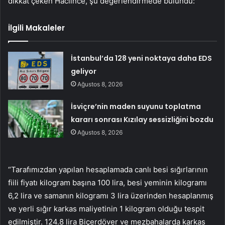
dikkat çeken Hacıince, şu değerlendirmede bulundu:
İlgili Makaleler
İstanbul’da 128 yeni noktaya daha EDS
geliyor
Ağustos 8, 2026
İsviçre’nin maden suyunu toplatma
kararı sonrası Kızılay sessizliğini bozdu
Ağustos 8, 2026
“Tarafımızdan yapılan hesaplamada canlı besi sığırlarının
fiili fiyatı kilogram başına 100 lira, besi yeminin kilogramı
6,2 lira ve samanın kilogramı 3 lira üzerinden hesaplanmış
ve yerli sığır karkas maliyetinin 1 kilogram olduğu tespit
edilmiştir. 124.8 lira Biçerdöver ve mezbahalarda karkas