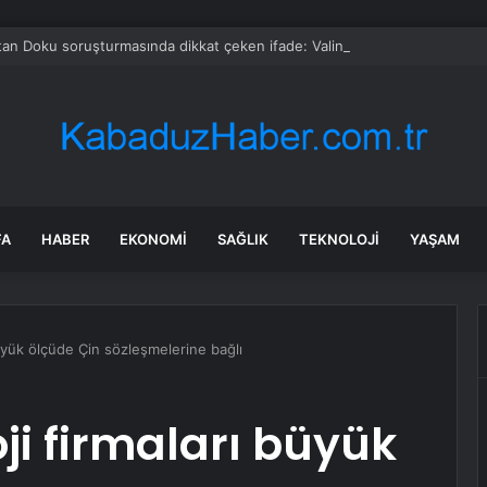
tan Doku soruşturmasında dikkat çeken ifade: Valinin eşi bana 100 bin lir
FA
HABER
EKONOMI
SAĞLIK
TEKNOLOJI
YAŞAM
üyük ölçüde Çin sözleşmelerine bağlı
ji firmaları büyük