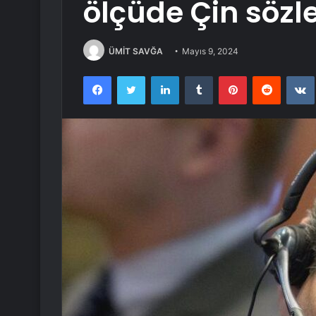
ölçüde Çin sözl
ÜMİT SAVĞA
Mayıs 9, 2024
Facebook
Twitter
LinkedIn
Tumblr
Pinterest
Reddit