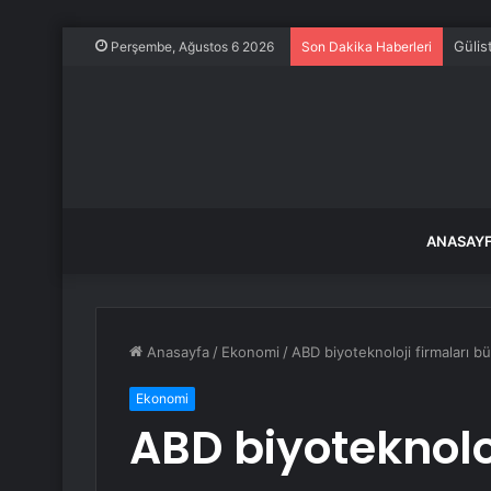
Gülis
Perşembe, Ağustos 6 2026
Son Dakika Haberleri
ANASAY
Anasayfa
/
Ekonomi
/
ABD biyoteknoloji firmaları b
Ekonomi
ABD biyoteknolo