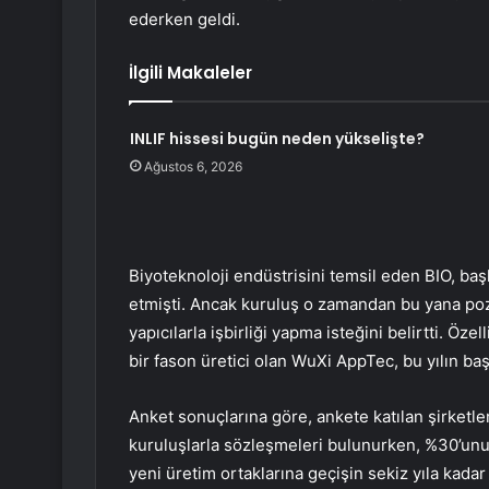
ederken geldi.
İlgili Makaleler
INLIF hissesi bugün neden yükselişte?
Ağustos 6, 2026
Biyoteknoloji endüstrisini temsil eden BIO, ba
etmişti. Ancak kuruluş o zamandan bu yana poz
yapıcılarla işbirliği yapma isteğini belirtti. Öze
bir fason üretici olan WuXi AppTec, bu yılın baş
Anket sonuçlarına göre, ankete katılan şirketler
kuruluşlarla sözleşmeleri bulunurken, %30’unun o
yeni üretim ortaklarına geçişin sekiz yıla kada