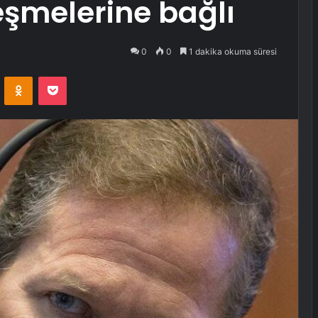
eşmelerine bağlı
0
0
1 dakika okuma süresi
VKontakte
Odnoklassniki
Pocket