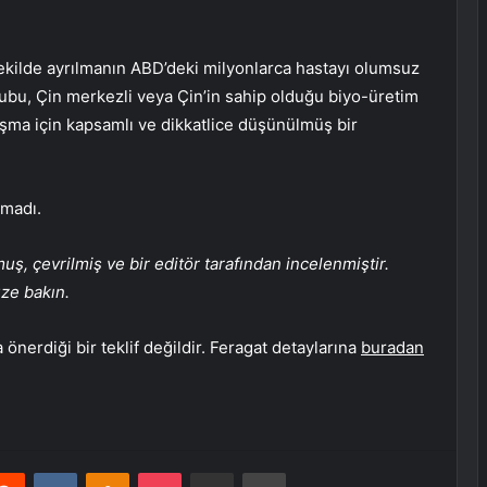
şekilde ayrılmanın ABD’deki milyonlarca hastayı olumsuz
rubu, Çin merkezli veya Çin’in sahip olduğu biyo-üretim
şma için kapsamlı ve dikkatlice düşünülmüş bir
nmadı.
, çevrilmiş ve bir editör tarafından incelenmiştir.
üze bakın.
önerdiği bir teklif değildir. Feragat detaylarına
buradan
erest
Reddit
VKontakte
Odnoklassniki
Pocket
E-Posta ile paylaş
Yazdır