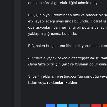
en uzun süreyi gerektirdiğini tahmin ediyor.
BIO, Çin biyo-üretiminden hızlı ve plansız bir 
etkileyebileceği uyarısında bulundu. Ticaret g
operasyonlarından herhangi bir potansiyel ayrı
yaklaşım çağrısında bulundu.
BIO, anket bulgularına ilişkin ek yorumda bulu
Bu makale yapay zekanın desteğiyle oluşturulmuş
Daha fazla bilgi için Şart ve Koşullar bölümüm
3. parti reklam. Investing.com’un sunduğu veya 
bakın veya
reklamları kaldırın
Facebook
Twitter
LinkedIn
Tumblr
Pint