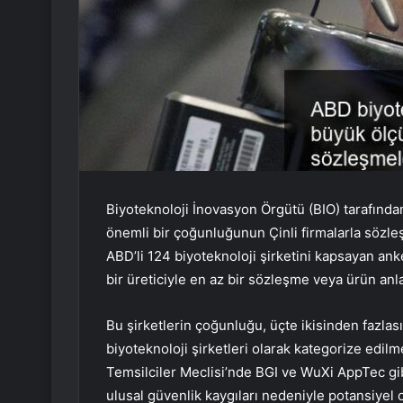
Biyoteknoloji İnovasyon Örgütü (BIO) tarafından 
önemli bir çoğunluğunun Çinli firmalarla sözle
ABD’li 124 biyoteknoloji şirketini kapsayan anke
bir üreticiyle en az bir sözleşme veya ürün an
Bu şirketlerin çoğunluğu, üçte ikisinden fazlas
biyoteknoloji şirketleri olarak kategorize edi
Temsilciler Meclisi’nde BGI ve WuXi AppTec gibi
ulusal güvenlik kaygıları nedeniyle potansiyel