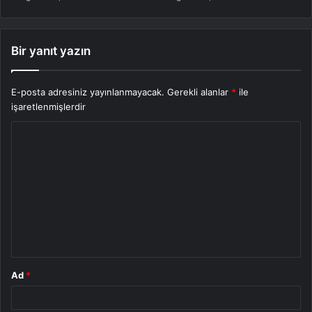
Bir yanıt yazın
E-posta adresiniz yayınlanmayacak.
Gerekli alanlar
*
ile
işaretlenmişlerdir
Y
o
r
u
m
*
Ad
*