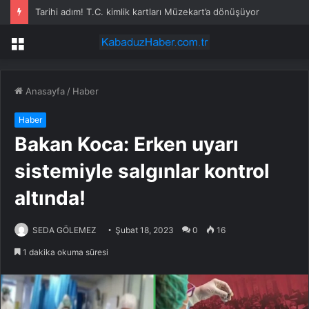
Parayı veren yeşil pasaportu alacak
Menü
Anasayfa
/
Haber
Haber
Bakan Koca: Erken uyarı
sistemiyle salgınlar kontrol
altında!
SEDA GÖLEMEZ
Şubat 18, 2023
0
16
1 dakika okuma süresi