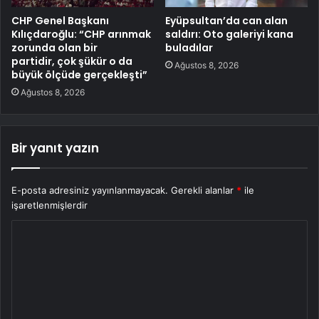
CHP Genel Başkanı
Eyüpsultan’da can alan
Kılıçdaroğlu: “CHP arınmak
saldırı: Oto galeriyi kana
zorunda olan bir
buladılar
partidir, çok şükür o da
Ağustos 8, 2026
büyük ölçüde gerçekleşti”
Ağustos 8, 2026
Bir yanıt yazın
E-posta adresiniz yayınlanmayacak.
Gerekli alanlar
*
ile
işaretlenmişlerdir
Y
o
r
u
m