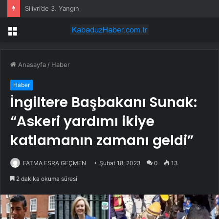
Özgür Özel: İktidara ulaştığımızda Alevilerden rızalık alacağımıza söz veriyorum!
Menü
Anasayfa
/
Haber
Haber
İngiltere Başbakanı Sunak:
“Askeri yardımı ikiye
katlamanın zamanı geldi”
FATMA ESRA GEÇMEN
Şubat 18, 2023
0
13
2 dakika okuma süresi