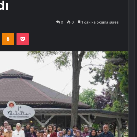
dı
0
0
1 dakika okuma süresi
VKontakte
Odnoklassniki
Pocket