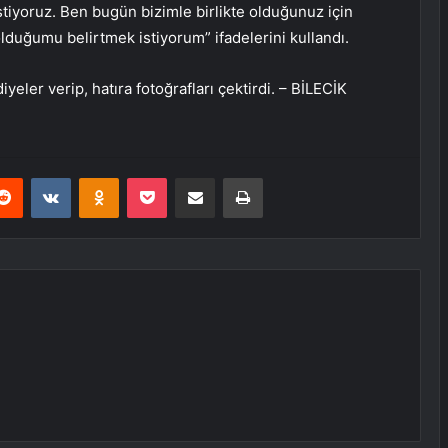
tiyoruz. Ben bugün bizimle birlikte olduğunuz için
duğumu belirtmek istiyorum” ifadelerini kullandı.
eler verip, hatıra fotoğrafları çektirdi. – BİLECİK
erest
Reddit
VKontakte
Odnoklassniki
Pocket
E-Posta ile paylaş
Yazdır