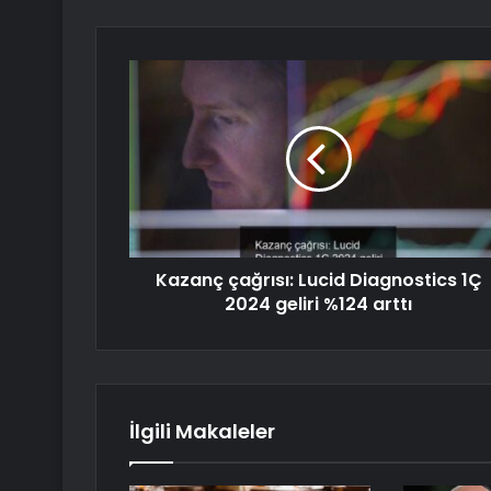
Kazanç çağrısı: Lucid Diagnostics 1Ç
2024 geliri %124 arttı
İlgili Makaleler