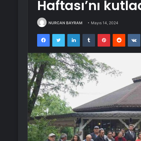
Haftası’nı kutla
NURCAN BAYRAM
Mayıs 14, 2024
Facebook
Twitter
LinkedIn
Tumblr
Pinterest
Reddit