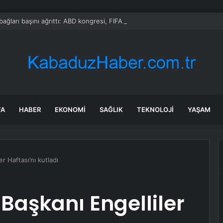
bağları başını ağrıttı: ABD kongresi, FIFA Başkanı hakkında soruşturma ba
FA
HABER
EKONOMI
SAĞLIK
TEKNOLOJI
YAŞAM
er Haftası’nı kutladı
 Başkanı Engelliler