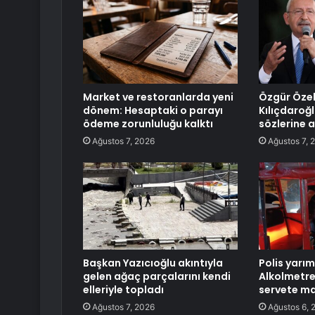
Market ve restoranlarda yeni
Özgür Öze
dönem: Hesaptaki o parayı
Kılıçdaroğl
ödeme zorunluluğu kalktı
sözlerine 
Ağustos 7, 2026
Ağustos 7, 
Başkan Yazıcıoğlu akıntıyla
Polis yarım
gelen ağaç parçalarını kendi
Alkolmetr
elleriyle topladı
servete ma
Ağustos 7, 2026
Ağustos 6, 