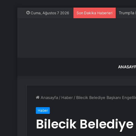
Trump’la 
Cuma, Ağustos 7 2026
Son Dakika Haberleri
ANASAY
Anasayfa
/
Haber
/
Bilecik Belediye Başkanı Engellil
Haber
Bilecik Belediye