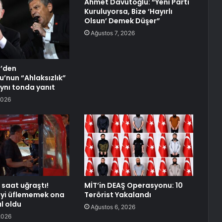
Ahmet Davutoğlu: “Yeni Parti
Kuruluyorsa, Bize ‘Hayırlı
Olsun’ Demek Düşer”
Ağustos 7, 2026
l’den
u’nun “Ahlaksızlık”
aynı tonda yanıt
2026
 saat uğraştı!
MİT’in DEAŞ Operasyonu: 10
eyi üflememek ona
Terörist Yakalandı
l oldu
Ağustos 6, 2026
2026