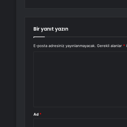
Bir yanıt yazın
E-posta adresiniz yayınlanmayacak.
Gerekli alanlar
*
i
Y
o
r
u
m
*
Ad
*