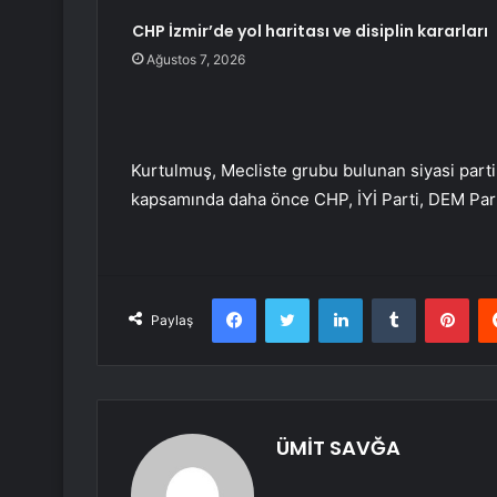
CHP İzmir’de yol haritası ve disiplin kararları
Ağustos 7, 2026
Kurtulmuş, Mecliste grubu bulunan siyasi parti
kapsamında daha önce CHP, İYİ Parti, DEM Part
Facebook
Twitter
LinkedIn
Tumblr
Pint
Paylaş
ÜMİT SAVĞA