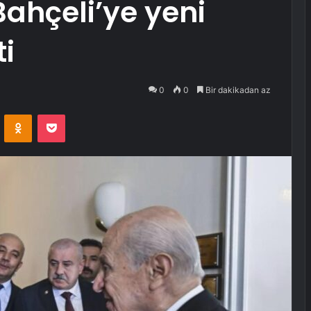
ahçeli’ye yeni
i
0
0
Bir dakikadan az
VKontakte
Odnoklassniki
Pocket