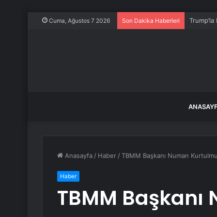
Trump’la 
Cuma, Ağustos 7 2026
Son Dakika Haberleri
ANASAY
Anasayfa
/
Haber
/
TBMM Başkanı Numan Kurtulmuş’t
Haber
TBMM Başkanı