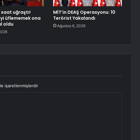
 saat uğraştı!
MİT’in DEAŞ Operasyonu: 10
eyi üflememek ona
Terörist Yakalandı
l oldu
Ağustos 6, 2026
2026
le işaretlenmişlerdir