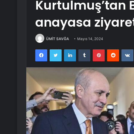
Kurtulmuş’tan B
anayasa ziyaret
ÜMİT SAVĞA
Mayıs 14, 2024
Facebook
Twitter
LinkedIn
Tumblr
Pinterest
Reddit