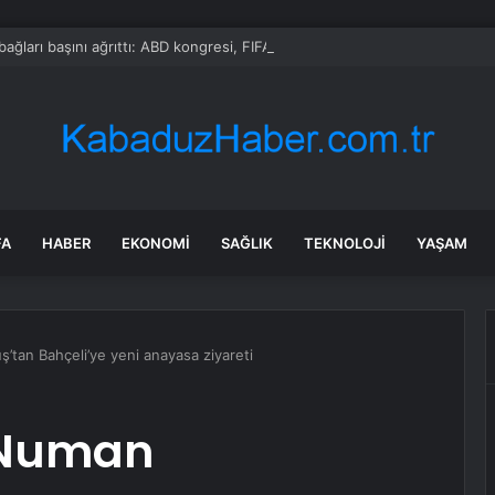
bağları başını ağrıttı: ABD kongresi, FIFA Başkanı hakkında soruşturma ba
FA
HABER
EKONOMI
SAĞLIK
TEKNOLOJI
YAŞAM
an Bahçeli’ye yeni anayasa ziyareti
 Numan