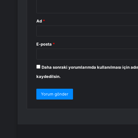
*
Ad
*
E-posta
*
Daha sonraki yorumlarımda kullanılması için adı
kaydedilsin.