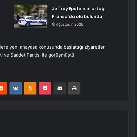
Jeffrey Epstein’ın ortağı
Fransa’da ölü bulundu
Ağustos 7, 2026
lere yeni anayasa konusunda başlattığı ziyaretler
i ve Saadet Partisi ile görüşmüştü.
erest
Reddit
VKontakte
Odnoklassniki
Pocket
E-Posta ile paylaş
Yazdır