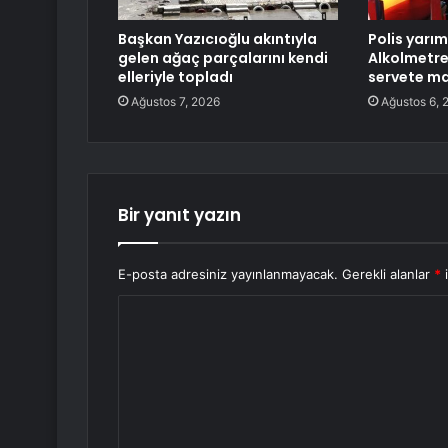
Başkan Yazıcıoğlu akıntıyla
Polis yarım
gelen ağaç parçalarını kendi
Alkolmetr
elleriyle topladı
servete ma
Ağustos 7, 2026
Ağustos 6, 
Bir yanıt yazın
E-posta adresiniz yayınlanmayacak.
Gerekli alanlar
*
i
Y
o
r
u
m