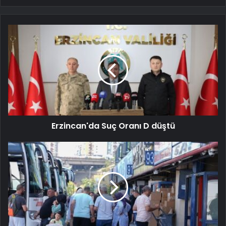
Erzincan'da Suç Oranı D düştü