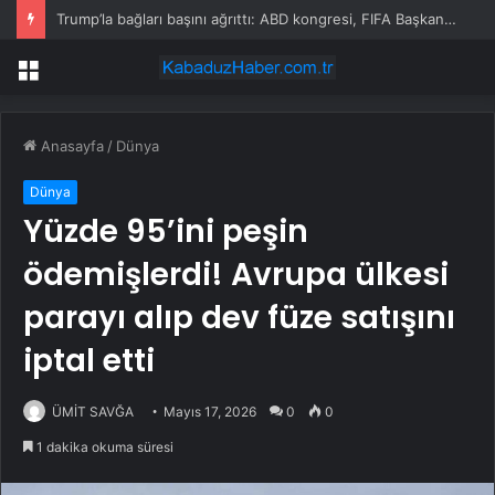
Trump’la bağları başını ağrıttı: ABD kongresi, FIFA Başkanı hakkında soruşturma başlattı
Menü
Anasayfa
/
Dünya
Dünya
Yüzde 95’ini peşin
ödemişlerdi! Avrupa ülkesi
parayı alıp dev füze satışını
iptal etti
ÜMİT SAVĞA
Mayıs 17, 2026
0
0
1 dakika okuma süresi