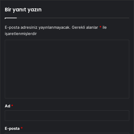
Bir yanıt yazın
E-posta adresiniz yayınlanmayacak.
Gerekli alanlar
*
ile
işaretlenmişlerdir
Y
o
r
u
m
*
Ad
*
E-posta
*