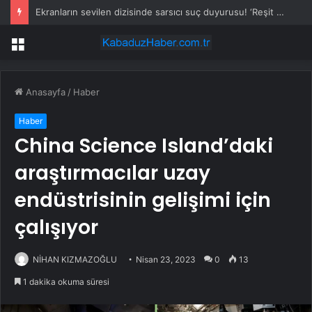
Ekranların sevilen dizisinde sarsıcı suç duyurusu! ‘Reşit olmayan kızımla aşk yaşadı’
Menü
Anasayfa
/
Haber
Haber
China Science Island’daki
araştırmacılar uzay
endüstrisinin gelişimi için
çalışıyor
NİHAN KIZMAZOĞLU
Nisan 23, 2023
0
13
1 dakika okuma süresi