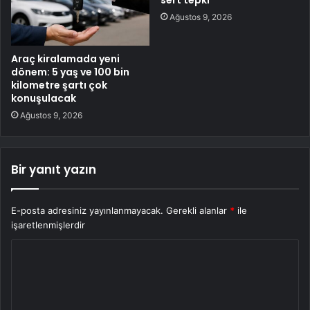
sert tepki
Ağustos 9, 2026
Araç kiralamada yeni
dönem: 5 yaş ve 100 bin
kilometre şartı çok
konuşulacak
Ağustos 9, 2026
Bir yanıt yazın
E-posta adresiniz yayınlanmayacak.
Gerekli alanlar
*
ile
işaretlenmişlerdir
Y
o
r