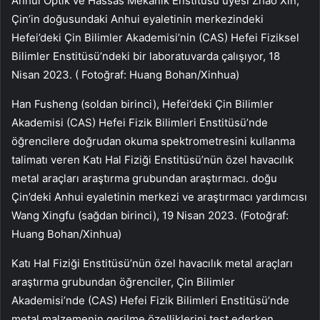
Anhui Optik ve Hassas Mekanik Enstitüsü üyesi Zhao Xin,
Çin’in doğusundaki Anhui eyaletinin merkezindeki
Hefei’deki Çin Bilimler Akademisi’nin (CAS) Hefei Fiziksel
Bilimler Enstitüsü’ndeki bir laboratuvarda çalışıyor, 18
Nisan 2023. ( Fotoğraf: Huang Bohan/Xinhua)
Han Fusheng (soldan birinci), Hefei’deki Çin Bilimler
Akademisi (CAS) Hefei Fizik Bilimleri Enstitüsü’nde
öğrencilere doğrudan okuma spektrometresini kullanma
talimatı veren Katı Hal Fiziği Enstitüsü’nün özel havacılık
metal araçları araştırma grubundan araştırmacı. doğu
Çin’deki Anhui eyaletinin merkezi ve araştırmacı yardımcısı
Wang Xingfu (sağdan birinci), 19 Nisan 2023. (Fotoğraf:
Huang Bohan/Xinhua)
Katı Hal Fiziği Enstitüsü’nün özel havacılık metal araçları
araştırma grubundan öğrenciler, Çin Bilimler
Akademisi’nde (CAS) Hefei Fizik Bilimleri Enstitüsü’nde
metal malzemenin gerilme özelliklerini test ederken,