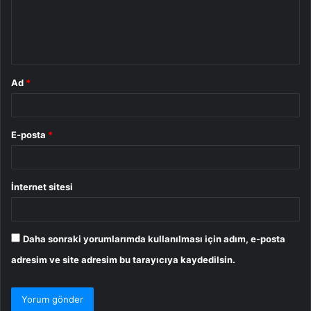
u
m
*
Ad
*
E-posta
*
İnternet sitesi
Daha sonraki yorumlarımda kullanılması için adım, e-posta
adresim ve site adresim bu tarayıcıya kaydedilsin.